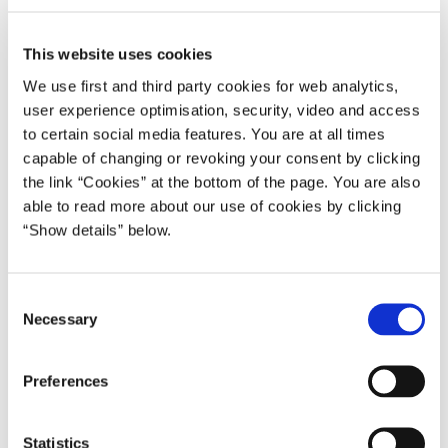
social dumping og sikrer fair konkurrence for danske
vognmænd. Med de to initiativer er vi altså rigtig godt på
This website uses cookies
vej.
We use first and third party cookies for web analytics,
user experience optimisation, security, video and access
Beskæftigelsesordfører Hans Andersen (V):
to certain social media features. You are at all times
- Venstre har kæmpet for, at vi får sikret ordnede forhold på
capable of changing or revoking your consent by clicking
transportområdet på det danske arbejdsmarked. Den
the link “Cookies” at the bottom of the page. You are also
såkaldte Padborg-sag er fuldstændig uacceptabelt. Alle
able to read more about our use of cookies by clicking
“Show details” below.
chauffører i Danmark - også udenlandske - skal arbejde
under ordnede og værdige forhold. Derfor er jeg tilfreds
med aftalen. Og jeg er samtidig glad for, at der er blevet
C
lyttet til Venstres krav om, at det skal ske med respekt for
Necessary
o
den danske model og fagforeningsfriheden i Danmark.
n
s
Beskæftigelsesordfører Bent Bøgsted (DF):
Preferences
e
- Dansk Folkeparti er glade for, at det er lykkes med aftalen
n
at sikre, at alle overenskomster på området, der ikke
t
Statistics