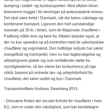
dumping i lastbil- og bustransporten. Med aftalen bliver
bremserne hugget i for lønninger på østeuropæisk niveau.
Det skal være fortid i Danmark, når der køres cabotage og
kombineret transport. Ligesom den helt uanstændige
slaveløn på 20 kr. i timen, som de filippinske chauffører i
Padborg måtte leve og køre for. Aftalen betyder også, at
der nu kan speedes op på kontrollen med de udenlandske
chauffører og vognmænd. Den hidtidige indsats har været
mangelfuld og halvhjertet, men nu kan fagbevægelse og
arbejdsgivere glæde sig over omfattende støtte fra
myndighederne, så der sikres fair konkurrence på lige
vilkår, baseret på ordnede løn- og arbejdsforhold for
chauffører, der kører lastbil og bus i Danmark.
Transportordfører Andreas Steenberg (RV):
- Desværre findes der sociale forhold for chauffører i hele
EU, som er under den værdighed, som bør kendetegne