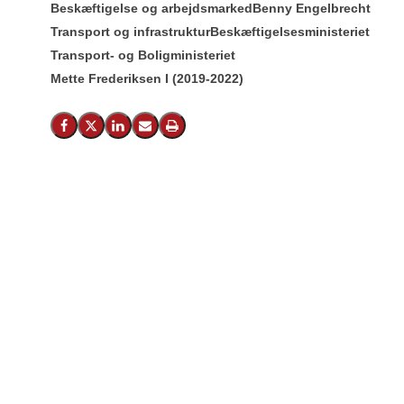
Beskæftigelse og arbejdsmarked
Benny Engelbrecht
Transport og infrastruktur
Beskæftigelsesministeriet
Transport- og Boligministeriet
Mette Frederiksen I (2019-2022)
Del på Facebook
Del på X (Twitter)
Del på LinkedIn
Send email
Print