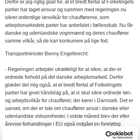
Derfor er jeg rigtig glad for, at et bredt flertal af Folketingets
partier har taget ansvar og sammen med regeringen nu
sikrer ordentlige lønvilkår for chaufførerne, som
arbejdsmarkedets parter har anbefalet i fællesskab. Nu får
danske og udenlandske vognmænd og deres chauffører
samme vilkår, så de kan konkurrere på lige fod.
Transportminister Benny Engelbrecht:
- Regeringen arbejder utrætteligt for at sikre, at der er
ordnede forhold på det danske arbejdsmarked. Derfor
glæder det mig også, at et bredt flertal af Folketingets
partier har givet håndslag på, at vi skal sikre ordnede løn-
og arbejdsvilkår for chauffører, der kører i Danmark. Det er
uanset, om der er tale om chauffører ansat i danske eller
udenlandske virksomheder. I sidste måned blev der efter
årevise forhandlinger i EU også indgået en foreløbig
politisk aftale om Vejpakken. Det er en dansk sejr, som
styrker arbejdsvilkårene for Europas chauffører, bekæmper