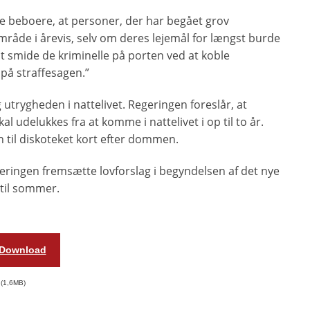
ige beboere, at personer, der har begået grov
område i årevis, selv om deres lejemål for længst burde
at smide de kriminelle på porten ved at koble
på straffesagen.”
 utrygheden i nattelivet. Regeringen foreslår, at
al udelukkes fra at komme i nattelivet i op til to år.
 til diskoteket kort efter dommen.
geringen fremsætte lovforslag i begyndelsen af det nye
 til sommer.
Download
1,6MB