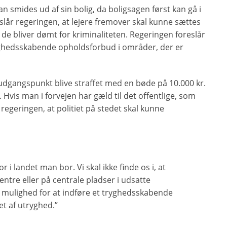
 kan smides ud af sin bolig, da boligsagen først kan gå i
eslår regeringen, at lejere fremover skal kunne sættes
 de bliver dømt for kriminaliteten. Regeringen foreslår
tryghedsskabende opholdsforbud i områder, der er
dgangspunkt blive straffet med en bøde på 10.000 kr.
Hvis man i forvejen har gæld til det offentlige, som
r regeringen, at politiet på stedet skal kunne
r i landet man bor. Vi skal ikke finde os i, at
ntre eller på centrale pladser i udsatte
et mulighed for at indføre et tryghedsskabende
t af utryghed.”