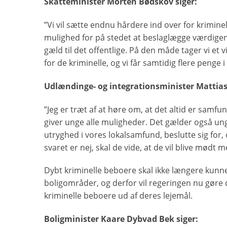
Skatteminister Morten Bødskov siger:
”Vi vil sætte endnu hårdere ind over for kriminelle
mulighed for på stedet at beslaglægge værdigen
gæld til det offentlige. På den måde tager vi et 
for de kriminelle, og vi får samtidig flere penge i
Udlændinge- og integrationsminister Mattias 
”Jeg er træt af at høre om, at det altid er samf
giver unge alle muligheder. Det gælder også un
utryghed i vores lokalsamfund, beslutte sig for,
svaret er nej, skal de vide, at de vil blive mød
Dybt kriminelle beboere skal ikke længere kunne 
boligområder, og derfor vil regeringen nu gøre d
kriminelle beboere ud af deres lejemål.
Boligminister Kaare Dybvad Bek siger: