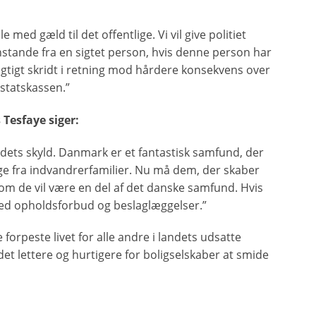
 med gæld til det offentlige. Vi vil give politiet
stande fra en sigtet person, hvis denne person har
vigtigt skridt i retning mod hårdere konsekvens over
 statskassen.”
Tesfaye siger:
undets skyld. Danmark er et fantastisk samfund, der
ge fra indvandrerfamilier. Nu må dem, der skaber
 om de vil være en del af det danske samfund. Hvis
t med opholdsforbud og beslaglæggelser.”
forpeste livet for alle andre i landets udsatte
et lettere og hurtigere for boligselskaber at smide