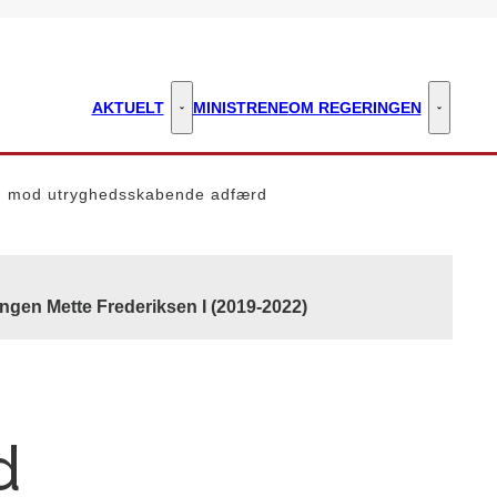
AKTUELT
MINISTRENE
OM REGERINGEN
Aktuelt - Flere links
Om regeri
ag mod utryghedsskabende adfærd
ngen Mette Frederiksen I (2019-2022)
d