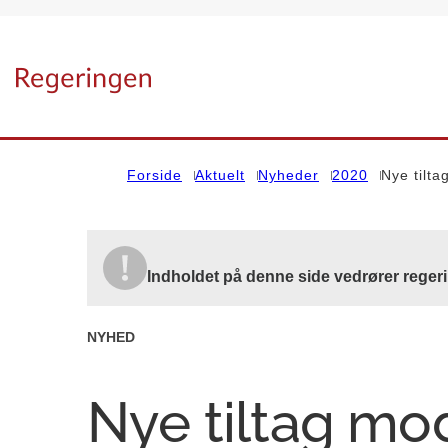
Gå til forsiden
Forside
Aktuelt
Nyheder
2020
Nye tilt
Indholdet på denne side vedrører regeri
NYHED
Nye tiltag mo