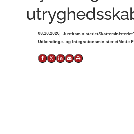
utryghedsska
08.10.2020
Justitsministeriet
Skatteministeriet
Udlændinge- og Integrationsministeriet
Mette F
Del på Facebook
Del på X (Twitter)
Del på LinkedIn
Send email
Print