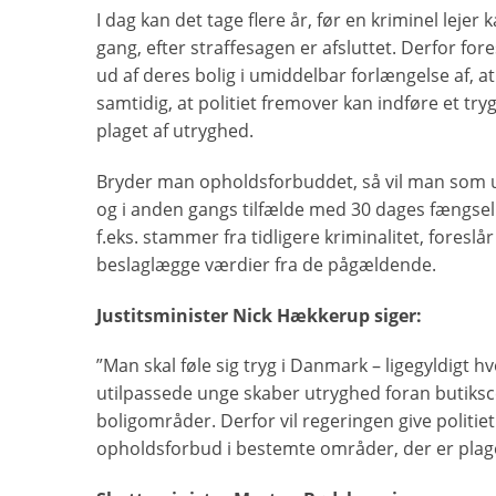
I dag kan det tage flere år, før en kriminel lejer
gang, efter straffesagen er afsluttet. Derfor for
ud af deres bolig i umiddelbar forlængelse af, at
samtidig, at politiet fremover kan indføre et 
plaget af utryghed.
Bryder man opholdsforbuddet, så vil man som u
og i anden gangs tilfælde med 30 dages fængsel. 
f.eks. stammer fra tidligere kriminalitet, foreslå
beslaglægge værdier fra de pågældende.
Justitsminister Nick Hækkerup siger:
”Man skal føle sig tryg i Danmark – ligegyldigt hvo
utilpassede unge skaber utryghed foran butiksce
boligområder. Derfor vil regeringen give politi
opholdsforbud i bestemte områder, der er plage