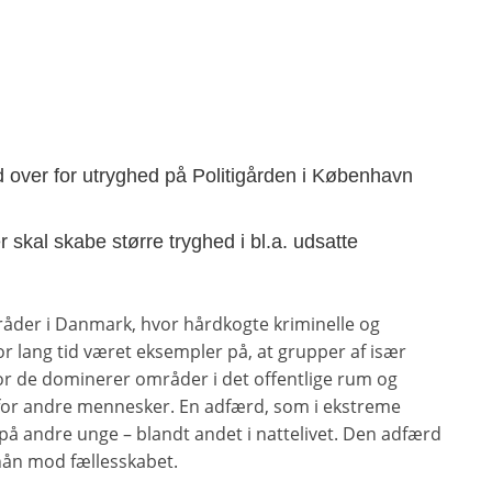
d over for utryghed på Politigården i København
r skal skabe større tryghed i bl.a. udsatte
mråder i Danmark, hvor hårdkogte kriminelle og
or lang tid været eksempler på, at grupper af især
r de dominerer områder i det offentlige rum og
 for andre mennesker. En adfærd, som i ekstreme
 på andre unge – blandt andet i nattelivet. Den adfærd
hån mod fællesskabet.