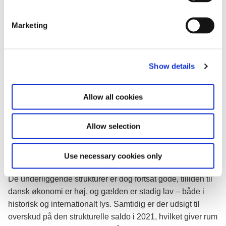
S
Udviklingen i udlandet er en kilde til særskilt usikkerhed for
e
en lille åben økonomi som den danske. Svagere udsigter
Marketing
l
på eksportmarkederne vil uundgåeligt smitte af på
e
Danmark.
c
Show details
t
Dansk økonomis gode udgangspunkt inden krisen med lav
i
offentlig gæld, sunde strukturer og høj troværdighed i
o
finanspolitikken har været en vigtig forudsætning for, at det
Allow all cookies
n
har været muligt at holde hånden under økonomien med
store hjælpepakker. Det økonomiske tilbageslag og de
Allow selection
gennemførte hjælpepakker indebærer, at der er udsigt til et
stort underskud på den offentlige saldo i 2020 og en
Use necessary cookies only
stigning i den offentlige gæld.
De underliggende strukturer er dog fortsat gode, tilliden til
dansk økonomi er høj, og gælden er stadig lav – både i
historisk og internationalt lys. Samtidig er der udsigt til
overskud på den strukturelle saldo i 2021, hvilket giver rum