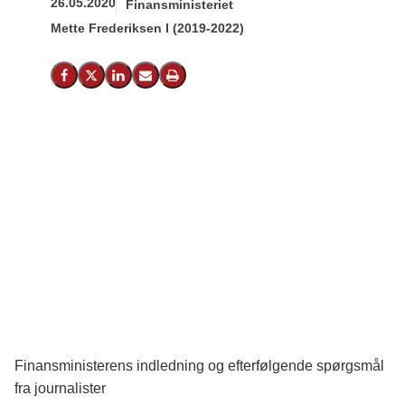
26.05.2020
Finansministeriet
Mette Frederiksen I (2019-2022)
Del på Facebook
Del på X (Twitter)
Del på LinkedIn
Send email
Print
Finansministerens indledning og efterfølgende spørgsmål
fra journalister