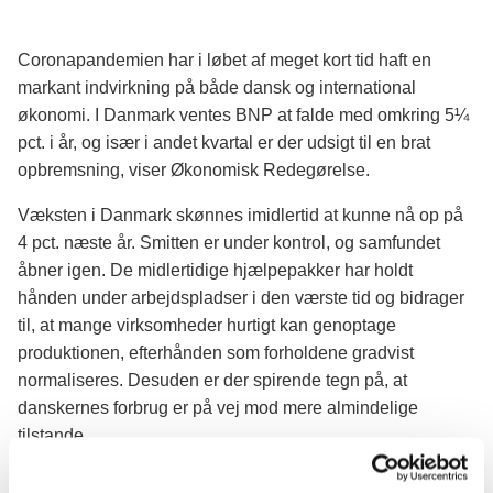
Coronapandemien har i løbet af meget kort tid haft en
markant indvirkning på både dansk og international
økonomi. I Danmark ventes BNP at falde med omkring 5¼
pct. i år, og især i andet kvartal er der udsigt til en brat
opbremsning, viser Økonomisk Redegørelse.
Væksten i Danmark skønnes imidlertid at kunne nå op på
4 pct. næste år. Smitten er under kontrol, og samfundet
åbner igen. De midlertidige hjælpepakker har holdt
hånden under arbejdspladser i den værste tid og bidrager
til, at mange virksomheder hurtigt kan genoptage
produktionen, efterhånden som forholdene gradvist
normaliseres. Desuden er der spirende tegn på, at
danskernes forbrug er på vej mod mere almindelige
tilstande.
Finansminister Nicolai Wammen siger: