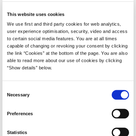
"Coronapandemien har sat dybe spor i dansk og
international økonomi. Derfor har regeringen handlet
This website uses cookies
resolut og i fællesskab med Folketingets partier og
We use first and third party cookies for web analytics,
arbejdsmarkedets parter spændt et sikkerhedsnet ud under
user experience optimisation, security, video and access
danske arbejdspladser og virksomheder. Det kan vi se
to certain social media features. You are at all times
virker.
capable of changing or revoking your consent by clicking
the link “Cookies” at the bottom of the page. You are also
Nu åbner det danske samfund igen. Og vi er skridt for
able to read more about our use of cookies by clicking
skridt begyndt at sætte gang i en genopretning af
“Show details” below.
økonomien. Det kommer til at kræve løbende initiativer og
svære valg. Men har vi modet til at forandre mens vi bygger
op, kan vi skabe aktivitet og arbejdspladser, samtidig med
C
at vi styrker velfærden og gør Danmark grønnere".
Necessary
o
n
Usikkerhed om prognosen
s
Der er ekstraordinært stor usikkerhed om prognosen.
Preferences
e
Tempoet i genopretningen afhænger blandt andet af
n
pandemiens videre forløb, og i hvor høj grad familier og
t
Statistics
virksomheder holder igen med forbrug og investeringer.