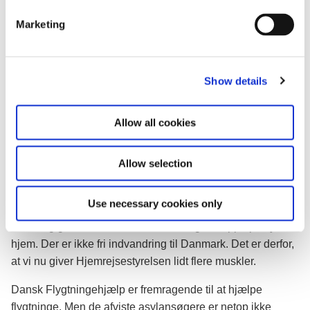
aktivt møde udlændingene, fra første gang de får afslag på
e
asyl og løbende frem mod hjemrejsen.
Marketing
l
e
Regeringen har flere initiativer på vej på
c
hjemrejseområdet, som vil blive præsenteret senere på
Show details
t
året.
i
Udlændinge- og integrationsminister Mattias Tesfaye
o
Allow all cookies
udtaler:
n
”Der er brug for en mere fast hånd, når afviste
Allow selection
asylansøgere skal sendes hjem. Vi har betalt
asylansøgernes advokater og tolke. Efter en grundig
Use necessary cookies only
behandling har de fået afslag – i sidste ende af et
uafhængigt nævn. Så skal folk altså også hoppe på flyet
hjem. Der er ikke fri indvandring til Danmark. Det er derfor,
at vi nu giver Hjemrejsestyrelsen lidt flere muskler.
Dansk Flygtningehjælp er fremragende til at hjælpe
flygtninge. Men de afviste asylansøgere er netop ikke