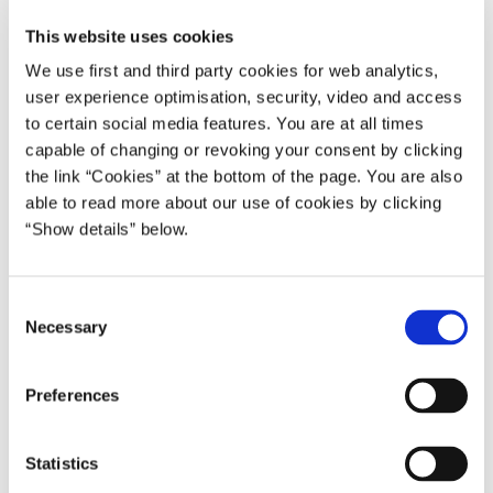
This website uses cookies
For fremtiden skal Hjemrejsestyrelsen varetage
We use first and third party cookies for web analytics,
hjemrejserådgivning og sikre, at afviste asylansøgere
user experience optimisation, security, video and access
rejser hjem.
to certain social media features. You are at all times
capable of changing or revoking your consent by clicking
Den nyoprettede Hjemrejsestyrelse under Udlændinge- og
the link “Cookies” at the bottom of the page. You are also
Integrationsministeriet skal fremover overtage ansvaret for
able to read more about our use of cookies by clicking
at rådgive afviste asylansøgere med det formål at få flere til
“Show details” below.
at rejse hjem. Derfor har udlændinge- og
integrationsminister Mattias Tesfaye besluttet at opsige
kontrakten med Dansk Flygtningehjælp, der hidtil har haft
C
til opgave at rådgive afviste asylansøgere om deres
Necessary
o
hjemrejse.
n
s
Styrelsen skal sætte ind med rådgivning om hjemrejse
Preferences
e
oftere og tidligere, end tilfældet er nu. I dag skal afviste
n
asylansøgere i høj grad selv opsøge rådgivning hos
t
Statistics
Dansk Flygtningehjælp. Fremover vil Hjemrejsestyrelsen
S