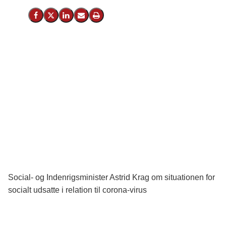
Del på Facebook
Del på X (Twitter)
Del på LinkedIn
Send email
Print
Social- og Indenrigsminister Astrid Krag om situationen for
socialt udsatte i relation til corona-virus