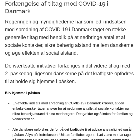
Forlængelse af tiltag mod COVID-19 i
Danmark
Regeringen og myndighederne har som led i indsatsen
mod spredning af COVID-19 i Danmark taget en række
generelle tiltag med henblik på at nedbringe antallet af
sociale kontakter, sikre behørig afstand mellem danskerne
og øge effekten af social afstand.
De iværksatte initiativer forlænges indtil videre til og med
2. påskedag, ligesom danskerne på det kraftigste opfodres
til at holde sig hjemme i påsken.
Bliv hjemme i påsken
En effektiv indsats mod spredning af COVID-19 i Danmark kræver, at den
enkelte dansker tager ansvar for at nedbringe antallet af sociale kontakter og
sikre behørig afstand til sine medborgere. Det gælder også inden for familien og
vennekredsen.
Alle danskere opfordres derfor på det kraftigste til at udvise ansvarlighed også i
påsken. Aflys påskefrokosten. Udsæt familiebesøgene. Lad være med at tage