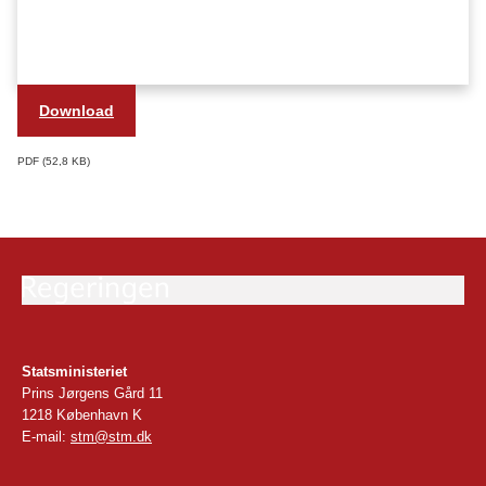
Download
PDF
52,8 KB
Statsministeriet
Prins Jørgens Gård 11
1218 København K
E-mail:
stm@stm.dk