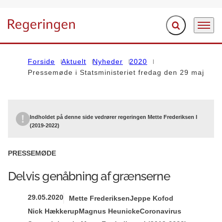
Fold søgefelt ud
Menu
Gå til forsiden
Forside
Aktuelt
Nyheder
2020
Pressemøde i Statsministeriet fredag den 29 maj
Indholdet på denne side vedrører regeringen Mette Frederiksen I
(2019-2022)
PRESSEMØDE
Delvis genåbning af grænserne
29.05.2020
Mette Frederiksen
Jeppe Kofod
Nick Hækkerup
Magnus Heunicke
Coronavirus