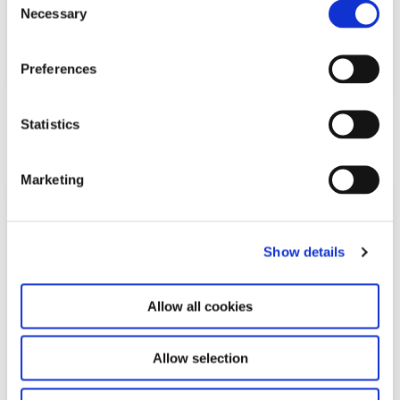
Necessary
o
n
s
Preferences
e
n
Download
t
Statistics
S
PDF
76,8 KB
e
Marketing
l
e
c
Show details
t
i
o
Allow all cookies
n
Allow selection