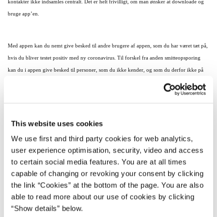
kontakter ikke indsamles centralt. Det er helt frivilligt, om man ønsker at downloade og
bruge app’en.
Med appen kan du nemt give besked til andre brugere af appen, som du har været tæt på,
hvis du bliver testet positiv med ny coronavirus. Til forskel fra anden smitteopsporing
kan du i appen give besked til personer, som du ikke kender, og som du derfor ikke på
anden vis kan advare om, at de muligvis har været udsat for smitterisiko, så de kan blive
testet. Hvis man i appen får besked om at have været tæt på en person, der er testet positiv,
skal man følge Sundhedsstyrelsens anbefalinger til nære kontakter og bl.a. blive hjemme
og blive testet hurtigst muligt.
This website uses cookies
We use first and third party cookies for web analytics,
user experience optimisation, security, video and access
”Smitteopsporing er afgørende for at bryde smittekæderne og kontrollere COVID-19
to certain social media features. You are at all times
epidemien, mens Danmark genåbner. Appen smitte|stop er et digitalt værktøj, der skal
capable of changing or revoking your consent by clicking
fungere som et supplement til andre indsatser for kontaktopsporing og til testning, fysisk
the link “Cookies” at the bottom of the page. You are also
afstand og god hygiejne. Vi skal passe godt på hinanden, er her er appen et konkret
able to read more about our use of cookies by clicking
værktøj, som jeg håber, at mange danskere vil vælge at bruge” siger sundheds- og
“Show details” below.
ældreminister Magnus Heunicke.