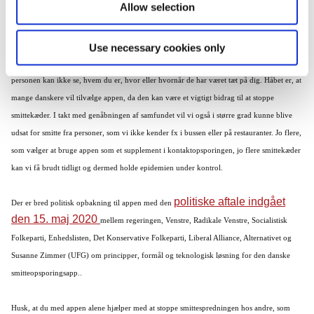
Allow selection
Det er frivilligt at hente og bruge smitte|stop
Det er frivilligt, om man vil downloade og bruge smitte|stop. Du skal i appen selv give
Use necessary cookies only
tilladelse til, at appen deler oplysningen med de personer, som du har været tæt på og
personen kan ikke se, hvem du er, hvor eller hvornår de har været tæt på dig. Håbet er, at
mange danskere vil tilvælge appen, da den kan være et vigtigt bidrag til at stoppe
smittekæder. I takt med genåbningen af samfundet vil vi også i større grad kunne blive
udsat for smitte fra personer, som vi ikke kender fx i bussen eller på restauranter. Jo flere,
som vælger at bruge appen som et supplement i kontaktopsporingen, jo flere smittekæder
kan vi få brudt tidligt og dermed holde epidemien under kontrol.
politiske aftale indgået
Der er bred politisk opbakning til appen med den
den 15. maj 2020
mellem regeringen, Venstre, Radikale Venstre, Socialistisk
Folkeparti, Enhedslisten, Det Konservative Folkeparti, Liberal Alliance, Alternativet og
Susanne Zimmer (UFG) om principper, formål og teknologisk løsning for den danske
smitteopsporingsapp..
Husk, at du med appen alene hjælper med at stoppe smittespredningen hos andre, som