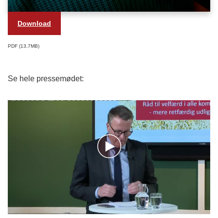
Flere penge til kommuner med mange
svage ældre
Download
Større vægt på sociale udgiftsbehov
Boligkriterier skal følge med udviklingen
PDF
13,7MB
Au pairs skal ikke udløse tilskud
Kommuner, som skal bidrage mere, kan
Se hele pressemødet:
vælge at sætte skatten op
Rimelig overgang til nyt system
Forslag, der løser bundne opgaver
Kriterie for faldende indbyggertal
stabiliseres
Beskæftigelsestilskuddet omlægges til
generel udligning
Justering af udlændingeudligningen
Datagrundlaget gøres mere robust med
reformen