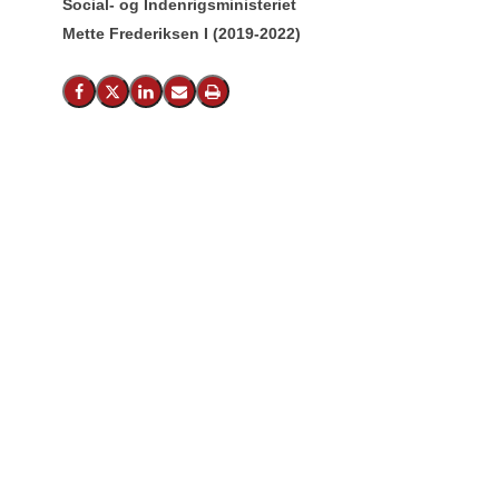
Social- og Indenrigsministeriet
Mette Frederiksen I (2019-2022)
Del på Facebook
Del på X (Twitter)
Del på LinkedIn
Send email
Print