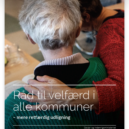
afskaffes
Nyt hovedstadstilskud målrettet udsatte
hovedstadskommuner
Én milliard kroner målrettet udsatte
yderkommuner
Et knæk i selskabsskatteudligningen
Øget refusion i dyre socialsager
Forslag, der giver luft i budgettet til ekstra
velfærd
Reform af styreformen i København,
Aarhus, Odense og Aalborg
Forslag, der skaber en mere retfærdig
udligning
Loft over rabat til de mest velhavende
kommuner i overudligningsordning