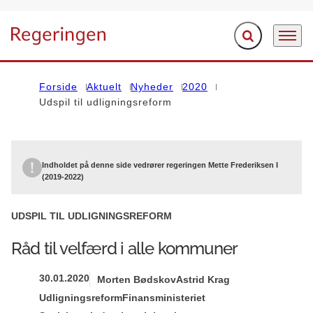
Fold søgefelt ud
Menu
Gå til forsiden
Forside
Aktuelt
Nyheder
2020
Udspil til udligningsreform
Indholdet på denne side vedrører regeringen Mette Frederiksen I
(2019-2022)
UDSPIL TIL UDLIGNINGSREFORM
Råd til velfærd i alle kommuner
30.01.2020
Morten Bødskov
Astrid Krag
Udligningsreform
Finansministeriet