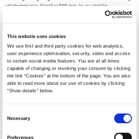
yderkommuner. Heraf er 500 mio. kr. ny statslig
finansiering. Det skal bidrage til, at kommunerne har råd til
den aftalte velfærd.
Regeringen vil desuden rette op på en række elementer i
This website uses cookies
udligningssystemet, som trækker mere og mere skævt.
We use first and third party cookies for web analytics,
user experience optimisation, security, video and access
Social- og indenrigsminister Astrid Krag siger:
to certain social media features. You are at all times
”Vores udspil handler om retfærdighed og velfærd, og at
capable of changing or revoking your consent by clicking
Danmark er for lille til store forskelle. Borgerne skal ikke
the link “Cookies” at the bottom of the page. You are also
opleve, at kvaliteten af velfærden er helt forskellig fra
able to read more about our use of cookies by clicking
“Show details” below.
kommune til kommune. Jeg vil gerne appellere til
solidaritet fra de mest velhavende kommuner og minde
om, at denne regering i økonomiaftalen har sørget for, at
C
der følger penge med til det stigende antal børn og ældre.”
Necessary
o
Fungerende finansminister Morten Bødskov siger:
n
s
Preferences