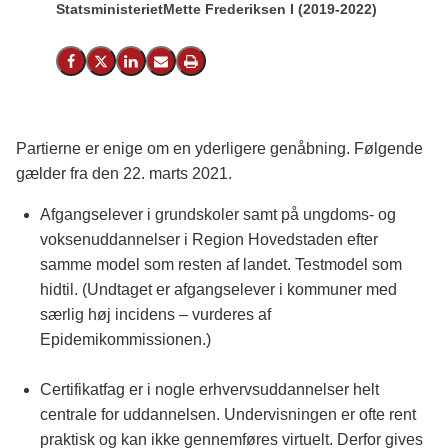
Statsministeriet
Mette Frederiksen I (2019-2022)
Del på Facebook
Del på X (Twitter)
Del på LinkedIn
Send email
Print
Partierne er enige om en yderligere genåbning. Følgende
gælder fra den 22. marts 2021.
Afgangselever i grundskoler samt på ungdoms- og
voksenuddannelser i Region Hovedstaden efter
samme model som resten af landet. Testmodel som
hidtil. (Undtaget er afgangselever i kommuner med
særlig høj incidens – vurderes af
Epidemikommissionen.)
Certifikatfag er i nogle erhvervsuddannelser helt
centrale for uddannelsen. Undervisningen er ofte rent
praktisk og kan ikke gennemføres virtuelt. Derfor gives