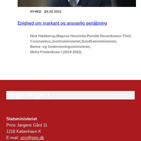
NYHED
24.02.2021
Enighed om markant og ansvarlig genåbning
Nick Hækkerup
Magnus Heunicke
Pernille Rosenkrantz-Theil
Coronavirus
Justitsministeriet
Sundhedsministeriet
Børne- og Undervisningsministeriet
Mette Frederiksen I (2019-2022)
Statsministeriet
Prins Jørgens Gård 11
1218 København K
E-mail:
stm@stm.dk