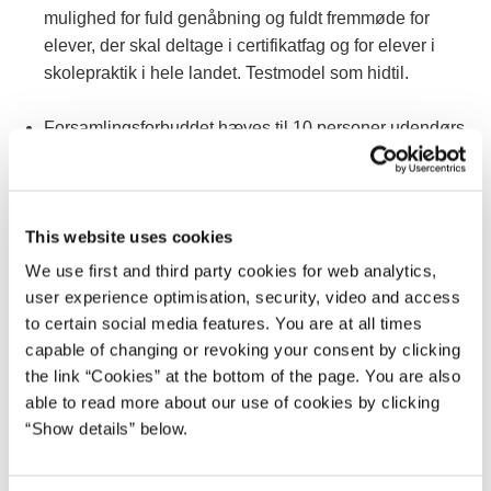
mulighed for fuld genåbning og fuldt fremmøde for
elever, der skal deltage i certifikatfag og for elever i
skolepraktik i hele landet. Testmodel som hidtil.
Forsamlingsforbuddet hæves til 10 personer udendørs.
Det bemærkes, at sundhedsmyndighederne stadig har
de samme anbefalinger om max 5 personer i hjemmet
og begrænsning af social kontakt mv.
This website uses cookies
Forsamlingsforbuddet hæves for udendørs idræt-,
We use first and third party cookies for web analytics,
fritids- og foreningsaktiviteter i organiseret regi fra 25 til
user experience optimisation, security, video and access
50 personer
to certain social media features. You are at all times
capable of changing or revoking your consent by clicking
Der åbnes for udendørs gudstjenester mv. med op til 50
the link “Cookies” at the bottom of the page. You are also
personer. Dette ændrer ikke på de gældende regler for
able to read more about our use of cookies by clicking
“Show details” below.
indendørs gudstjenester mv.