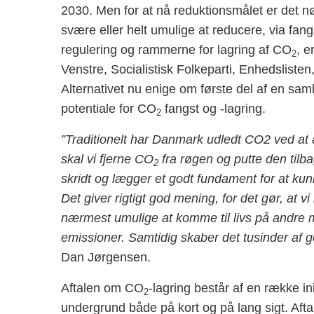
2030. Men for at nå reduktionsmålet er det n
svære eller helt umulige at reducere, via fang
regulering og rammerne for lagring af CO
, e
2
Venstre, Socialistisk Folkeparti, Enhedslisten
Alternative
t
nu enige om første del af en samlet
potentiale for CO
fangst og -lagring.
2
”Traditionelt har Danmark udledt CO2 ved at
skal vi fjerne CO
fra røgen og putte den tilba
2
skridt og lægger et godt fundament for at k
Det giver rigtigt god mening, for det gør, at vi
nærmest umulige at komme til livs på andre 
emissioner. Samtidig skaber det tusinder af
Dan Jørgensen.
Aftalen om CO
-lagring består af en række in
2
undergrund både på kort og på lang sigt. Aft