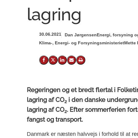
lagring
30.06.2021
Dan Jørgensen
Energi, forsyning o
Klima-, Energi- og Forsyningsministeriet
Mette 
Del på Facebook
Del på X (Twitter)
Del på LinkedIn
Send email
Print
Regeringen og et bredt flertal i Folke
lagring af
CO
i den danske undergrund.
2
lagring af
CO
. Efter sommerferien fo
2
fangst og transport.
Danmark er næsten halvvejs i forhold til at 