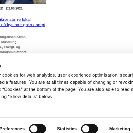
ED
02.06.2021
ikrer større lokal
e på kystnær grøn energi
Jørgensen
Klima
 omstilling
-, Energi- og
yningsministeriet
 Frederiksen I (2019-2022)
s
y cookies for web analytics, user experience optimisation, securi
edia features. You are at all times capable of changing or revoki
nk “Cookies” at the bottom of the page. You are also able to read
king “Show details” below.
iet
Regeringen på X
s Gård 11
avn K
stm.dk
Preferences
Statistics
Marketing