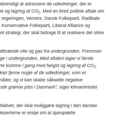
ødvendigt at adressere de udledninger, der er
st og lagring af CO
. Med en bred politisk aftale om
2
r regeringen, Venstre, Dansk Folkeparti, Radikale
, Konservative Folkeparti, Liberal Alliance og
 strategi, der skal bidrage til at realisere det store
 afbrænde olie og gas fra undergrunden. Fremover
ge i undergrunden. Med aftalen tager vi første
unne komme i gang med fangst og lagring af CO
.
2
kan fjerne nogle af de udledninger, som er
måder, og vi kan skabe såkaldte negative
 gode grønne jobs i Danmark",
siger klimaminister
itiativer, der skal muliggøre lagring i den danske
aleparterne er enige om at igangsætte