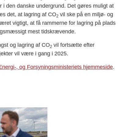
ter i den danske undergrund. Det gøres muligt at
es det, at lagring af CO
vil ske på en miljø- og
2
ret vigtigt, at få rammerne for lagring på plads
ningsmæssigt mest tidskrævende.
ngst og lagring af CO
vil fortsætte efter
2
ekter vil være i gang i 2025.
Energi-, og Forsyningsministeriets hjemmeside
.