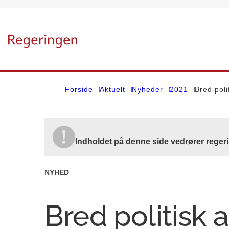
Gå til forsiden
Forside
Aktuelt
Nyheder
2021
Bred poli
Indholdet på denne side vedrører regeri
NYHED
Bred politisk 