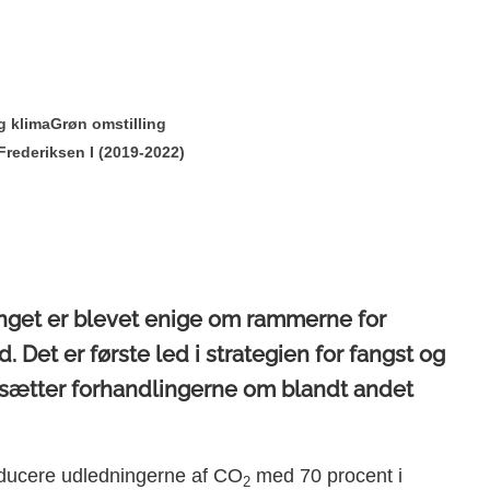
g klima
Grøn omstilling
Frederiksen I (2019-2022)
tinget er blevet enige om rammerne for
 Det er første led i strategien for fangst og
rtsætter forhandlingerne om blandt andet
reducere udledningerne af CO
med 70 procent i
2