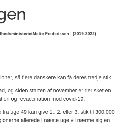
gen
hedsministeriet
Mette Frederiksen I (2019-2022)
oner, så flere danskere kan få deres tredje stik.
d, og siden starten af november er der sket en
ination og revaccination mod covid-19.
ra uge 49 kan give 1., 2. eller 3. stik til 300.000
gionerne allerede i næste uge vil nærme sig en