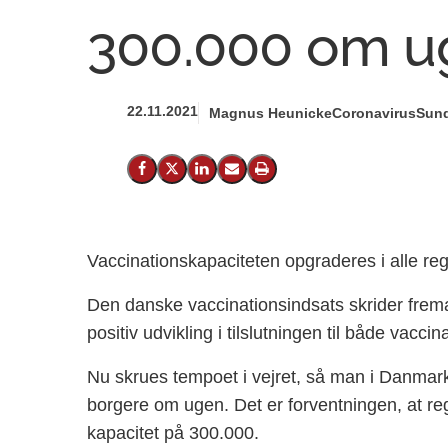
300.000 om u
22.11.2021
Magnus Heunicke
Coronavirus
Sund
Del på Facebook
Del på X (Twitter)
Del på LinkedIn
Send email
Print
Vaccinationskapaciteten opgraderes i alle regi
Den danske vaccinationsindsats skrider frema
positiv udvikling i tilslutningen til både vacc
Nu skrues tempoet i vejret, så man i Danmark f
borgere om ugen. Det er forventningen, at re
kapacitet på 300.000.