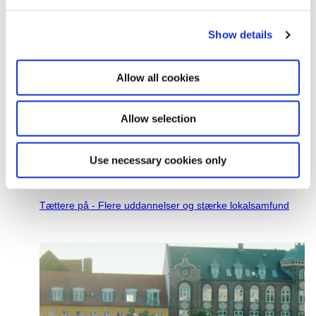
e
c
Show details
t
i
o
Allow all cookies
n
Allow selection
Use necessary cookies only
PUBLIKATION
27.05.2021
Tættere på - Flere uddannelser og stærke lokalsamfund