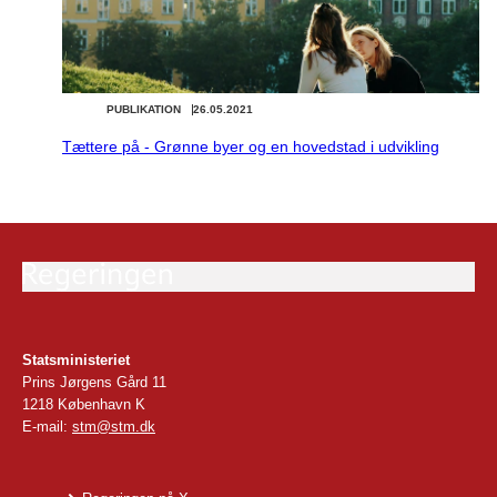
PUBLIKATION
26.05.2021
Tættere på - Grønne byer og en hovedstad i udvikling
Statsministeriet
Prins Jørgens Gård 11
1218 København K
E-mail:
stm@stm.dk