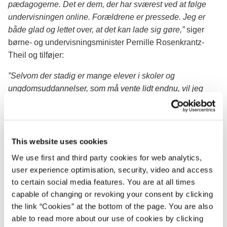
pædagogerne. Det er dem, der har sværest ved at følge
undervisningen online. Forældrene er pressede. Jeg er
både glad og lettet over, at det kan lade sig gøre,”
siger
børne- og undervisningsminister Pernille Rosenkrantz-
Theil og tilføjer:
”Selvom der stadig er mange elever i skoler og
ungdomsuddannelser, som må vente lidt endnu, vil jeg
igen understrege, at hvis en elev har særlige udfordringer,
for eksempel derhjemme, så bør de møde fysisk frem.”
Genåbningen for de yngste vil være med fuldt fysisk
This website uses cookies
fremmøde og efter de retningslinjer, som var gældende
We use first and third party cookies for web analytics,
inden nedlukningen. Det vil sige uden
user experience optimisation, security, video and access
afstandsanbefalinger inden for stamklassen, men med
to certain social media features. You are at all times
andre smitteforebyggende foranstaltninger, herunder
capable of changing or revoking your consent by clicking
reduktion af kontakt mellem klasser, fokus på hygiejne,
the link “Cookies” at the bottom of the page. You are also
afstand på fællesarealer og i frikvarter.
able to read more about our use of cookies by clicking