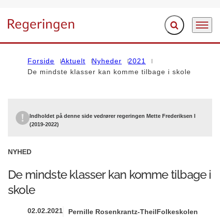
Fold søgefelt ud
Menu
Gå til forsiden
Forside
Aktuelt
Nyheder
2021
De mindste klasser kan komme tilbage i skole
Indholdet på denne side vedrører regeringen Mette Frederiksen I
(2019-2022)
NYHED
De mindste klasser kan komme tilbage i
skole
02.02.2021
Pernille Rosenkrantz-Theil
Folkeskolen