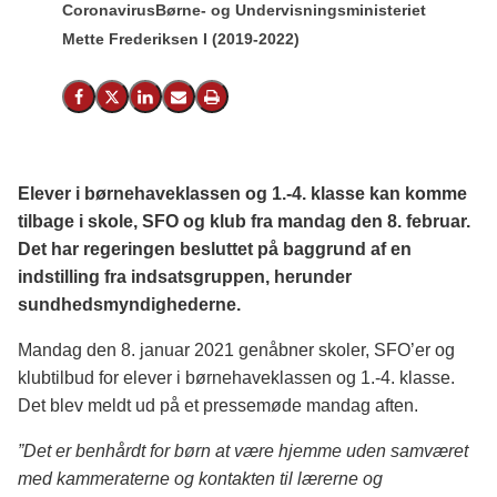
Coronavirus
Børne- og Undervisningsministeriet
Mette Frederiksen I (2019-2022)
Del på Facebook
Del på X (Twitter)
Del på LinkedIn
Send email
Print
Elever i børnehaveklassen og 1.-4. klasse kan komme
tilbage i skole, SFO og klub fra mandag den 8. februar.
Det har regeringen besluttet på baggrund af en
indstilling fra indsatsgruppen, herunder
sundhedsmyndighederne.
Mandag den 8. januar 2021 genåbner skoler, SFO’er og
klubtilbud for elever i børnehaveklassen og 1.-4. klasse.
Det blev meldt ud på et pressemøde mandag aften.
”Det er benhårdt for børn at være hjemme uden samværet
med kammeraterne og kontakten til lærerne og