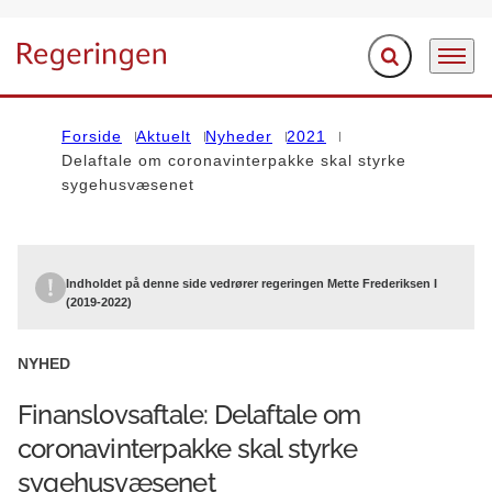
Fold søgefelt ud
Menu
Gå til forsiden
Forside
Aktuelt
Nyheder
2021
Delaftale om coronavinterpakke skal styrke
sygehusvæsenet
Indholdet på denne side vedrører regeringen Mette Frederiksen I
(2019-2022)
NYHED
Finanslovsaftale: Delaftale om
coronavinterpakke skal styrke
sygehusvæsenet