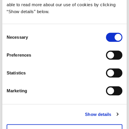
able to read more about our use of cookies by clicking
få vores sygehusvæsen bedst muligt gennem en meget
“Show details” below.
svær vinter til gavn for patienterne og
sundhedspersonalet."
C
Regionerne aftaler udmøntningen med alle de relevante
Necessary
o
organisationer.
n
Læs nyheden om delaftalen på
Finansministeriets
s
Preferences
hjemmeside
.
e
n
t
Statistics
S
e
Marketing
l
e
c
Show details
t
i
o