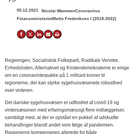
05.12.2021
Nicolai Wammen
Coronavirus
Finansministeriet
Mette Frederiksen I (2019-2022)
Del på Facebook
Del på X (Twitter)
Del på LinkedIn
Send email
Print
Regeringen, Socialistisk Folkeparti, Radikale Venstre,
Enhedslisten, Alternativet og Kristendemokraterne er enige
om en coronavinterpakke på 1 milliard kroner til
regionerne, der kan styrke sygehusvæsenets robusthed
over vinteren.
Det danske sygehusvæsen er udfordret af covid-19 og
vintersæsonen med erfaringsmæssigt flere indlæggelser,
samtidigt med, at der er opstået en pukkel af udskudte
behandlinger blandt andet som følge af pandemien.
Regionerne kompenseres allerede for både