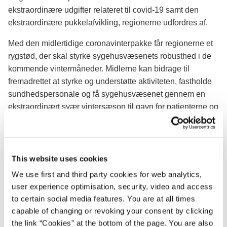
ekstraordinære udgifter relateret til covid-19 samt den
ekstraordinære pukkelafvikling, regionerne udfordres af.
Med den midlertidige coronavinterpakke får regionerne et
rygstød, der skal styrke sygehusvæsenets robusthed i de
kommende vintermåneder. Midlerne kan bidrage til
fremadrettet at styrke og understøtte aktiviteten, fastholde
sundhedspersonale og få sygehusvæsenet gennem en
ekstraordinært svær vintersæson til gavn for patienterne og
personalet.
Finansminister Nicolai Wammen siger:
This website uses cookies
"Vores sygehuse er lige nu i en helt ekstraordinær
situation, hvor de henover vinteren vil være under markant
We use first and third party cookies for web analytics,
pres, blandt andet på grund af covid-19. Derfor er jeg glad
user experience optimisation, security, video and access
to certain social media features. You are at all times
for, at vi i dag er blevet enige om en midlertidig
capable of changing or revoking your consent by clicking
coronavinterpakke, hvor vi tilfører vores sygehuse 1 mia.
the link “Cookies” at the bottom of the page. You are also
kroner, som de kan bruge på midlertidige initiativer, der kan