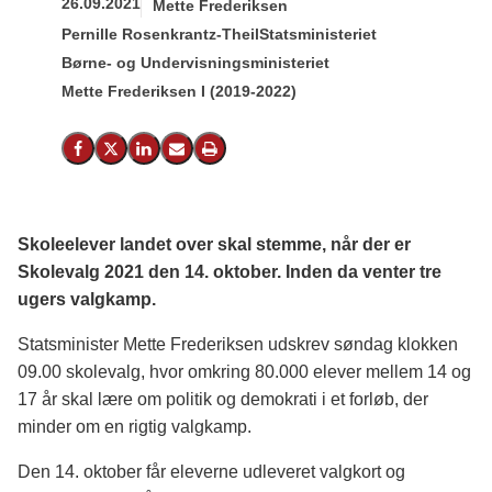
26.09.2021
Mette Frederiksen
Pernille Rosenkrantz-Theil
Statsministeriet
Børne- og Undervisningsministeriet
Mette Frederiksen I (2019-2022)
Del på Facebook
Del på X (Twitter)
Del på LinkedIn
Send email
Print
Skoleelever landet over skal stemme, når der er
Skolevalg 2021 den 14. oktober. Inden da venter tre
ugers valgkamp.
Statsminister Mette Frederiksen udskrev søndag klokken
09.00 skolevalg, hvor omkring 80.000 elever mellem 14 og
17 år skal lære om politik og demokrati i et forløb, der
minder om en rigtig valgkamp.
Den 14. oktober får eleverne udleveret valgkort og