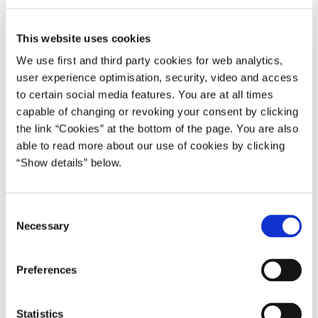
siger børne- og undervisningsminister Pernille
Rosenkrantz-Theil.
This website uses cookies
Forskere på Københavns Universitet, der har fulgt de tre
We use first and third party cookies for web analytics,
tidligere valg, konkluderer, at skolevalg fører til større
user experience optimisation, security, video and access
politisk selvtillid. Eleverne bliver bedre til at genkende
to certain social media features. You are at all times
politiske ideologier og får styrket deres tiltro til det politiske
capable of changing or revoking your consent by clicking
the link “Cookies” at the bottom of the page. You are also
system. Og den slags er vigtigt, mener Folketingets
able to read more about our use of cookies by clicking
formand, Henrik Dam Kristensen:
“Show details” below.
”Demokratiet må aldrig tages for givet. Ingen fødes som
demokrat eller god samfundsborger. Det er noget, vi skal
lære, og som vi bliver hen ad vejen. Skolevalg bringer
C
Necessary
o
politikken ind i skoleelevernes hverdag, hvor de diskuterer
n
og tager stilling til vigtige emner, der er bestemmende for
s
udviklingen af vores samfund. De unge kan, må og skal
Preferences
e
være med til at skabe et bedre samfund. Det er deres
n
opgave – ikke bare nu, men også fremover. Og det skal vi
t
Statistics
ruste dem til,” siger han.