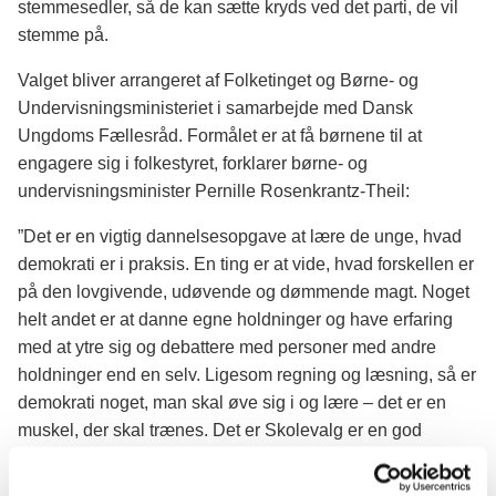
stemmesedler, så de kan sætte kryds ved det parti, de vil
stemme på.
Valget bliver arrangeret af Folketinget og Børne- og
Undervisningsministeriet i samarbejde med Dansk
Ungdoms Fællesråd. Formålet er at få børnene til at
engagere sig i folkestyret, forklarer børne- og
undervisningsminister Pernille Rosenkrantz-Theil:
”Det er en vigtig dannelsesopgave at lære de unge, hvad
demokrati er i praksis. En ting er at vide, hvad forskellen er
på den lovgivende, udøvende og dømmende magt. Noget
helt andet er at danne egne holdninger og have erfaring
med at ytre sig og debattere med personer med andre
holdninger end en selv. Ligesom regning og læsning, så er
demokrati noget, man skal øve sig i og lære – det er en
muskel, der skal trænes. Det er Skolevalg er en god
anledning til. Derfor glæder det mig, at så mange lærere i
et år med corona har tilmeldt deres klasser til Skolevalg,”