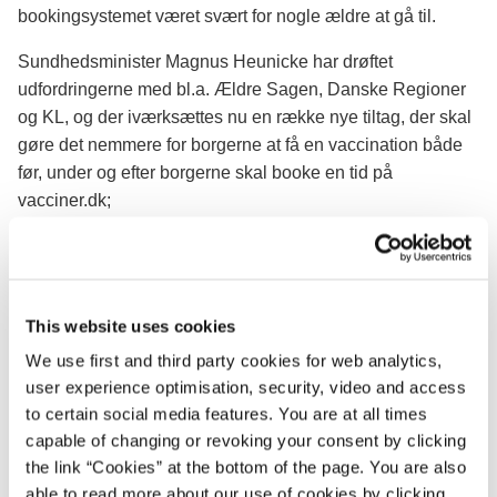
bookingsystemet været svært for nogle ældre at gå til.
Sundhedsminister Magnus Heunicke har drøftet
udfordringerne med bl.a. Ældre Sagen, Danske Regioner
og KL, og der iværksættes nu en række nye tiltag, der skal
gøre det nemmere for borgerne at få en vaccination både
før, under og efter borgerne skal booke en tid på
vacciner.dk;
En bedre balance mellem invitationer, vaccinedoser og
bookingtider skal gøre, at borgerne oplever, at de kan
booke tid inden for en rimelig periode.
This website uses cookies
Forbedringer af brugervenligheden på vacciner.dk.
Sårbare ældre får mere hjælp til at blive vaccineret og
We use first and third party cookies for web analytics,
vaccinationsindsatsen udvides, så sårbare ældre
user experience optimisation, security, video and access
borgere fremover kan blive vaccineret i eget hjem, hvis
to certain social media features. You are at all times
de er så syge, at de har vanskeligt ved at transportere
capable of changing or revoking your consent by clicking
the link “Cookies” at the bottom of the page. You are also
sig til et vaccinationssted.
able to read more about our use of cookies by clicking