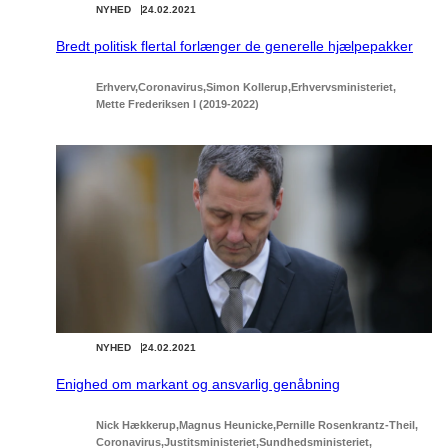
NYHED
24.02.2021
Bredt politisk flertal forlænger de generelle hjælpepakker
Erhverv
Coronavirus
Simon Kollerup
Erhvervsministeriet
Mette Frederiksen I (2019-2022)
NYHED
24.02.2021
Enighed om markant og ansvarlig genåbning
Nick Hækkerup
Magnus Heunicke
Pernille Rosenkrantz-Theil
Coronavirus
Justitsministeriet
Sundhedsministeriet