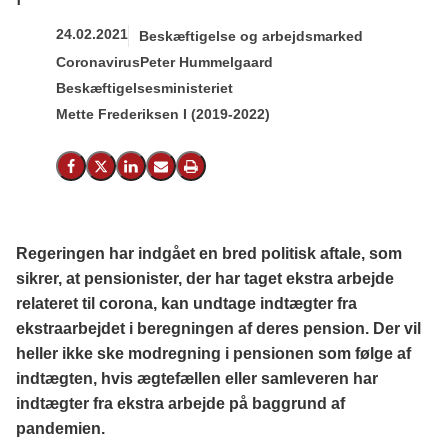
24.02.2021
Beskæftigelse og arbejdsmarked
Coronavirus
Peter Hummelgaard
Beskæftigelsesministeriet
Mette Frederiksen I (2019-2022)
Del på Facebook
Del på X (Twitter)
Del på LinkedIn
Send email
Print
Regeringen har indgået en bred politisk aftale, som
sikrer, at pensionister, der har taget ekstra arbejde
relateret til corona, kan undtage indtægter fra
ekstraarbejdet i beregningen af deres pension. Der vil
heller ikke ske modregning i pensionen som følge af
indtægten, hvis ægtefællen eller samleveren har
indtægter fra ekstra arbejde på baggrund af
pandemien.