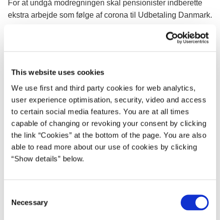
For at undgå modregningen skal pensionister indberette
ekstra arbejde som følge af corona til Udbetaling Danmark.
Merindtægten skal dokumenteres med en lønseddel, og
man skal derefter skrive under på en ”tro og love”-
erklæring. Man skal desuden have en
arbejdsgivererklæring, der bekræfter, at merindtægten er
This website uses cookies
direkte relateret til corona, og at der er tale om en
We use first and third party cookies for web analytics,
arbejdsindsats, som går ud over det, som medarbejderen
user experience optimisation, security, video and access
ellers ville have ydet i henhold til sin ansættelseskontrakt.
to certain social media features. You are at all times
capable of changing or revoking your consent by clicking
Aftalen gælder for alle offentligt og privat ansatte, der
the link “Cookies” at the bottom of the page. You are also
vurderer at have haft øgede indtægter fra corona-relateret
able to read more about our use of cookies by clicking
ekstra arbejde.
“Show details” below.
Af tekniske årsager kan man i første omgang godt opleve
at blive modregnet i pensionen. Men hvis man lever op til
C
kravene, får man sin pensionsudbetaling korrigeret i
Necessary
o
forbindelse med efterreguleringen, som sker en gang om
n