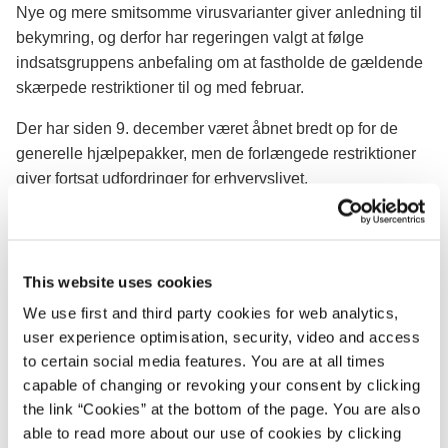
Nye og mere smitsomme virusvarianter giver anledning til
bekymring, og derfor har regeringen valgt at følge
indsatsgruppens anbefaling om at fastholde de gældende
skærpede restriktioner til og med februar.
Der har siden 9. december været åbnet bredt op for de
generelle hjælpepakker, men de forlængede restriktioner
giver fortsat udfordringer for erhvervslivet.
Derfor er regeringen og et bredt flertal af Folketingets
partier Venstre, Radikale Venstre, Socialistisk Folkeparti,
Enhedslisten, Konservative og Alternativet netop blevet
This website uses cookies
enige om en ny aftale med yderligere tiltag for i alt ca. 9,5
We use first and third party cookies for web analytics,
mia. kr.,der skal hjælpe danske selvstændige,
user experience optimisation, security, video and access
virksomheder og lønmodtagere.
to certain social media features. You are at all times
capable of changing or revoking your consent by clicking
Samtidig er det besluttet, at hvis restriktionerne forlænges
the link “Cookies” at the bottom of the page. You are also
til efter februar, vil hjælpepakkerne samt de målrettede
able to read more about our use of cookies by clicking
puljer til erhvervs- og kulturaktivitet også blive forlænget til