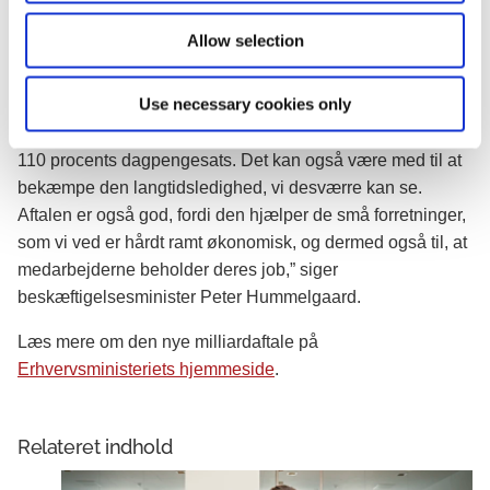
brancher, der mangler hænder - fx inden for Sosu-området
Allow selection
eller den grønne omstilling. Får man en uddannelse får
man højere løn og større jobsikkerhed. Derfor giver det
Use necessary cookies only
god mening for både ledige og virksomhederne, at man
forlænger den periode, hvor man kan uddanne sig med
110 procents dagpengesats. Det kan også være med til at
bekæmpe den langtidsledighed, vi desværre kan se.
Aftalen er også god, fordi den hjælper de små forretninger,
som vi ved er hårdt ramt økonomisk, og dermed også til, at
medarbejderne beholder deres job,” siger
beskæftigelsesminister Peter Hummelgaard.
Læs mere om den nye milliardaftale på
Erhvervsministeriets hjemmeside
.
Relateret indhold