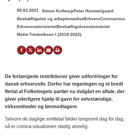
09.02.2021
Simon Kollerup
Peter Hummelgaard
Beskæftigelse og arbejdsmarked
Erhverv
Coronavirus
Erhvervsministeriet
Beskæftigelsesministeriet
Mette Frederiksen I (2019-2022)
Del på Facebook
Del på X (Twitter)
Del på LinkedIn
Send email
Print
De forlængede restriktioner giver udfordringer for
dansk erhvervsliv. Derfor har regeringen og et bredt
flertal af Folketingets partier nu indgået en aftale, der
giver yderligere hjælp til gavn for selvstændige,
virksomheder og lønmodtagere.
Selvom de daglige smittetal falder langsomt dag for dag,
så er corona-situationen stadig alvorlig.