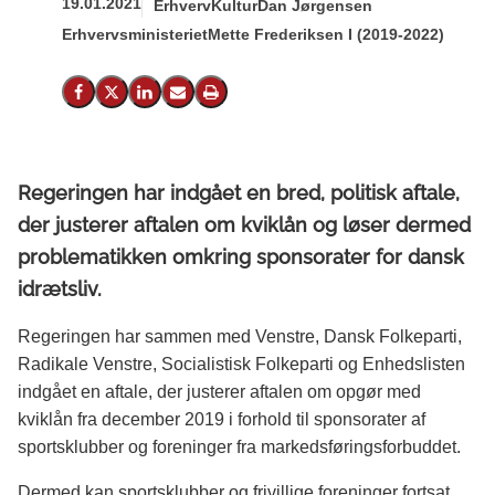
19.01.2021
Erhverv
Kultur
Dan Jørgensen
Erhvervsministeriet
Mette Frederiksen I (2019-2022)
Del på Facebook
Del på X (Twitter)
Del på LinkedIn
Send email
Print
Regeringen har indgået en bred, politisk aftale,
der justerer aftalen om kviklån og løser dermed
problematikken omkring sponsorater for dansk
idrætsliv.
Regeringen har sammen med Venstre, Dansk Folkeparti,
Radikale Venstre, Socialistisk Folkeparti og Enhedslisten
indgået en aftale, der justerer aftalen om opgør med
kviklån fra december 2019 i forhold til sponsorater af
sportsklubber og foreninger fra markedsføringsforbuddet.
Dermed kan sportsklubber og frivillige foreninger fortsat