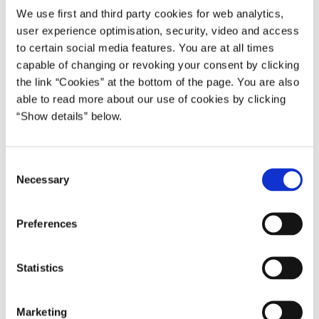
We use first and third party cookies for web analytics,
”Jeg er glad for at vi, sammen med et bredt flertal har
user experience optimisation, security, video and access
fundet en løsning, der kan sikre sponsorater til danske
to certain social media features. You are at all times
sportsklubber og lokale foreninger. Vi er i regeringen stolte
capable of changing or revoking your consent by clicking
af det opgør, vi har taget med kviklån og de ublu renter, vi
the link “Cookies” at the bottom of the page. You are also
tidligere har set på markedet. Samtidig lytter vi, når dansk
able to read more about our use of cookies by clicking
idrætsliv siger, at deres økonomi bliver hårdt ramt. For de
“Show details” below.
lokale håndboldklubber, fodboldklubber og lignende har
alle en vigtig betydning for vores og ikke mindst danske
børns fritidsliv,” siger fungerende erhvervsminister Dan
C
Jørgensen.
Necessary
o
n
Markedsføring af forbrugslånsvirksomheder eller af
s
Preferences
kreditaftaler til forbrugere i forbindelse med markedsføring
e
af spil eller spiludbydere vil fortsat være forbudt i en
n
reklame både online, på TV, og i det offentlige rum, hvis
t
Statistics
markedsførings sker i forbindelse med spil eller
S
spiludbydere.
e
Marketing
l