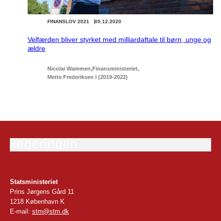
FINANSLOV 2021
05.12.2020
Velfærden bliver styrket med milliardaftale til børn, unge og
ældre
Nicolai Wammen
Finansministeriet
Mette Frederiksen I (2019-2022)
Statsministeriet
Prins Jørgens Gård 11
1218 København K
E-mail:
stm@stm.dk