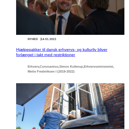
NYHED
14.01.2021
Hjælpepakker til dansk erhvervs- og kulturliv bliver
forlænget i takt med restriktioner
Erhverv
Coronavirus
Simon Kollerup
Erhvervsministeriet
Mette Frederiksen I (2019-2022)