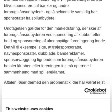
blive sponsoreret af banker og andre
forbrugslånsudbydere - også selvom de samtidig har
sponsorater fra spiludbydere.
Undtagelsen gælder for den markedsføring, der sker af
forbrugslånsudbyderen ved sponsering af klubber eller
hold og sponsorering af almennyttige foreninger og fonde.
Det vil til eksempel sige, at trøjesponsorater,
navnesponsorater, klubblade, bandereklamer,
sponsorvægge og lignende som forbrugslånsudbyderen
betaler klubben eller foreningen for, må optræde i
sammenhæng med spillereklamer.
Aftalen løser dermed den problematik, der har været rejst
fra branchen om, at sportsklubber og lignende ikke kunne
blive sponsoreret af den lokale bank, hvis klubben
samtidig har haft sponsorater fra spiludbydere. Samtidig
fastholdes det store opgør med kviklån.
This website uses cookies