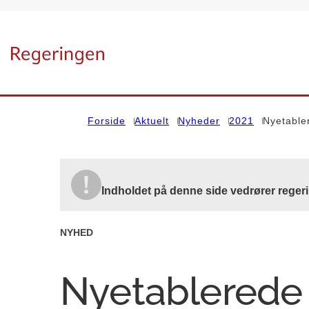
Gå til forsiden
Forside
Aktuelt
Nyheder
2021
Nyetable
Indholdet på denne side vedrører regeri
NYHED
Nyetablerede