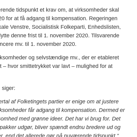
ende tidspunkt et krav om, at virksomheder skal
0 for at få adgang til kompensation. Regeringen
ikale Venstre, Socialistisk Folkeparti, Enhedslisten,
lytte denne frist til 1. november 2020. Tilsvarende
lancere mv. til 1. november 2020.
irksomheder og selvstændige mv., der er etableret
 – hvor smittetrykket var lavt – mulighed for at
siger:
rtal af Folketingets partier er enige om at justere
rksomheder får adgang til kompensation. Dermed er
ksomhed med grønne ideer. Det har vi brug for. Det
pepakker udgør, bliver spændt endnu bredere ud og
r, end det allerede gør på nuværende tidspunkt.”