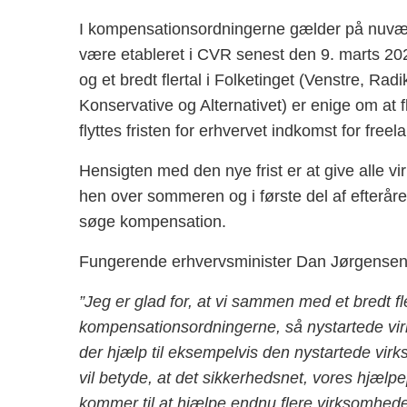
I kompensationsordningerne gælder på nuvær
være etableret i CVR senest den 9. marts 202
og et bredt flertal i Folketinget (Venstre, Rad
Konservative og Alternativet) er enige om at f
flyttes fristen for erhvervet indkomst for free
Hensigten med den nye frist er at give alle v
hen over sommeren og i første del af efteråret
søge kompensation.
Fungerende erhvervsminister Dan Jørgensen 
”Jeg er glad for, at vi sammen med et bredt fle
kompensationsordningerne, så nystartede vi
der hjælp til eksempelvis den nystartede vir
vil betyde, at det sikkerhedsnet, vores hjæl
kommer til at hjælpe endnu flere virksomhede