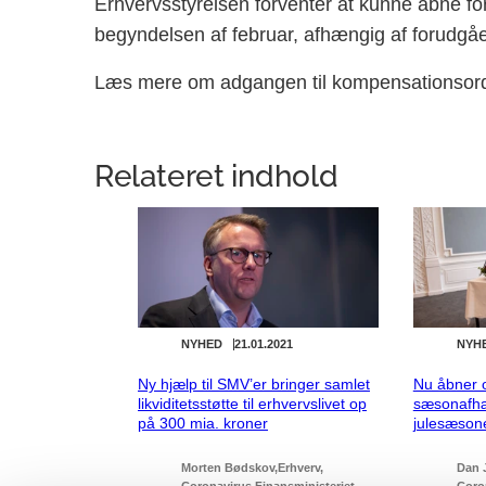
Erhvervsstyrelsen forventer at kunne åbne fo
begyndelsen af februar, afhængig af forudgå
Læs mere om adgangen til kompensationsor
Relateret indhold
NYHED
21.01.2021
NYH
Ny hjælp til SMV’er bringer samlet
Nu åbner 
likviditetsstøtte til erhvervslivet op
sæsonafhæ
på 300 mia. kroner
julesæson
Morten Bødskov
Erhverv
Dan 
Coronavirus
Finansministeriet
Coro