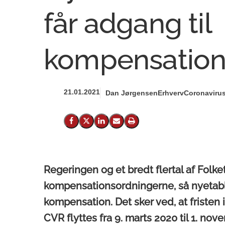
får adgang til
kompensation
21.01.2021
Dan Jørgensen
Erhverv
Coronaviru
Del på Facebook
Del på X (Twitter)
Del på LinkedIn
Send email
Print
Regeringen og et bredt flertal af Folk
kompensationsordningerne, så nyetabl
kompensation. Det sker ved, at fristen
CVR flyttes fra 9. marts 2020 til 1. no