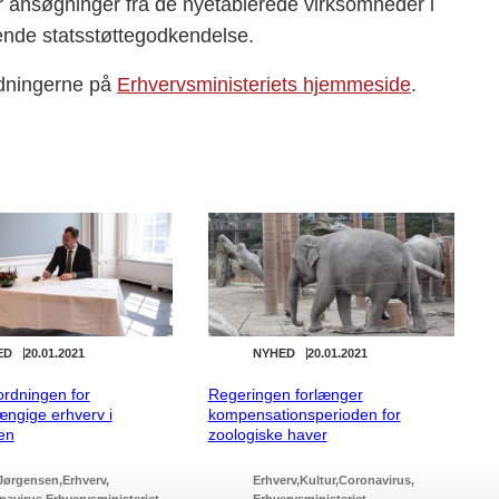
r ansøgninger fra de nyetablerede virksomheder i
ende statsstøttegodkendelse.
dningerne på
Erhvervsministeriets hjemmeside
.
ED
20.01.2021
NYHED
20.01.2021
ordningen for
Regeringen forlænger
ngige erhverv i
kompensationsperioden for
en
zoologiske haver
Jørgensen
Erhverv
Erhverv
Kultur
Coronavirus
navirus
Erhvervsministeriet
Erhvervsministeriet