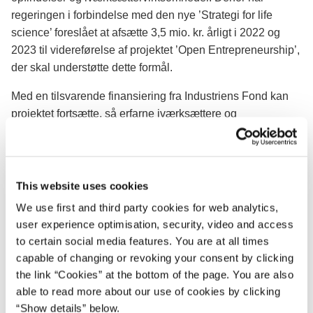
regeringen i forbindelse med den nye ’Strategi for life
science’ foreslået at afsætte 3,5 mio. kr. årligt i 2022 og
2023 til videreførelse af projektet ’Open Entrepreneurship’,
der skal understøtte dette formål.
Med en tilsvarende finansiering fra Industriens Fond kan
projektet fortsætte, så erfarne iværksættere og
forretningsudviklere kommer ind på universiteterne,
samtidig med at forskere i højere grad kommer ud i
virksomhederne. Projektet skal øge antallet af start-ups og
styrke udviklingen af nye, innovative produkter blandt
This website uses cookies
andet til den grønne omstilling og life science industrien.
We use first and third party cookies for web analytics,
user experience optimisation, security, video and access
"Det er vigtigt for Danmark, at den viden, der bliver skabt
to certain social media features. You are at all times
på universiteterne kommer ud og leve i virkeligheden. Vi
capable of changing or revoking your consent by clicking
har forskning i verdensklasse og erhvervsmiljøer, som er
the link “Cookies” at the bottom of the page. You are also
innovative og driftige. Vi skal gøre det nemmere for
able to read more about our use of cookies by clicking
iværksætterne, virksomhederne og universiteterne at bruge
“Show details” below.