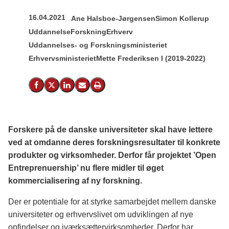
16.04.2021
Ane Halsboe-Jørgensen
Simon Kollerup
Uddannelse
Forskning
Erhverv
Uddannelses- og Forskningsministeriet
Erhvervsministeriet
Mette Frederiksen I (2019-2022)
Del på Facebook
Del på X (Twitter)
Del på LinkedIn
Send email
Print
Forskere på de danske universiteter skal have lettere
ved at omdanne deres forskningsresultater til konkrete
produkter og virksomheder. Derfor får projektet ’Open
Entreprenuership’ nu flere midler til øget
kommercialisering af ny forskning.
Der er potentiale for at styrke samarbejdet mellem danske
universiteter og erhvervslivet om udviklingen af nye
opfindelser og iværksættervirksomheder. Derfor har