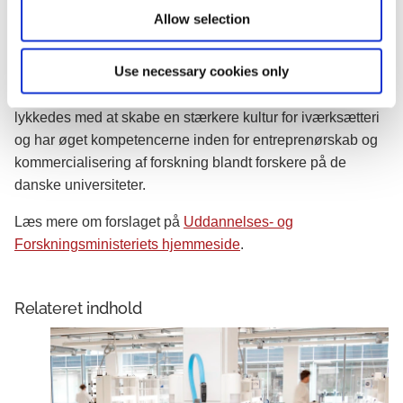
Entrepreneurship et vigtigt initiativ, der formår at bygge
Allow selection
broer og gøre det nemmere at få opfindelser til at blive til
nye væksteventyr,"
siger erhvervsminister Simon Kollerup.
Use necessary cookies only
Open Entrepreneurship har eksisteret siden 2017 og er
lykkedes med at skabe en stærkere kultur for iværksætteri
og har øget kompetencerne inden for entreprenørskab og
kommercialisering af forskning blandt forskere på de
danske universiteter.
Læs mere om forslaget på
Uddannelses- og
Forskningsministeriets hjemmeside
.
Relateret indhold