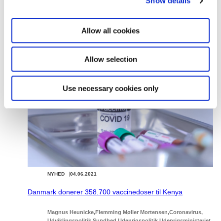
Show details
t
i
Læs mere om den humanitære støtte på
o
Udenrigsministeriets hjemmeside
.
Allow all cookies
n
Allow selection
Relateret indhold
Use necessary cookies only
NYHED
04.06.2021
Danmark donerer 358.700 vaccinedoser til Kenya
Magnus Heunicke
Flemming Møller Mortensen
Coronavirus
Udviklingspolitik
Sundhed
Udenrigspolitik
Udenrigsministeriet