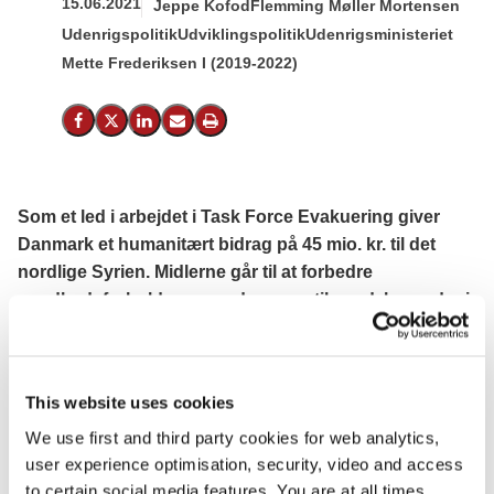
15.06.2021
Jeppe Kofod
Flemming Møller Mortensen
Udenrigspolitik
Udviklingspolitik
Udenrigsministeriet
Mette Frederiksen I (2019-2022)
Del på Facebook
Del på X (Twitter)
Del på LinkedIn
Send email
Print
Som et led i arbejdet i Task Force Evakuering giver
Danmark et humanitært bidrag på 45 mio. kr. til det
nordlige Syrien. Midlerne går til at forbedre
sundhedsforholdene og adgangen til vand, herunder i
al-Hol og Roj lejrene, hvor de humanitære behov er
store.
Udenrigsminister Jeppe Kofod udtaler:
This website uses cookies
We use first and third party cookies for web analytics,
”Den humanitære situation i det nordøstlige Syrien er
user experience optimisation, security, video and access
enormt vanskelig. Det gør selvsagt indtryk, og jeg er glad
to certain social media features. You are at all times