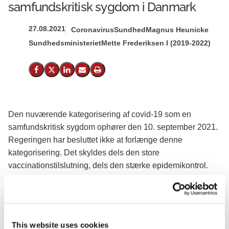
samfundskritisk sygdom i Danmark
27.08.2021
Coronavirus
Sundhed
Magnus Heunicke
Sundhedsministeriet
Mette Frederiksen I (2019-2022)
Del på Facebook
Del på X (Twitter)
Del på LinkedIn
Send email
Print
Den nuværende kategorisering af covid-19 som en
samfundskritisk sygdom ophører den 10. september 2021.
Regeringen har besluttet ikke at forlænge denne
kategorisering. Det skyldes dels den store
vaccinationstilslutning, dels den stærke epidemikontrol.
Beslutningen, om ikke at forlænge covid-19’s status som
en samfundskritisk sygdom, er truffet efter inddragelse af
den faglige referencegruppe, Epidemikommissionen og
sundhedsmyndighederne.
This website uses cookies