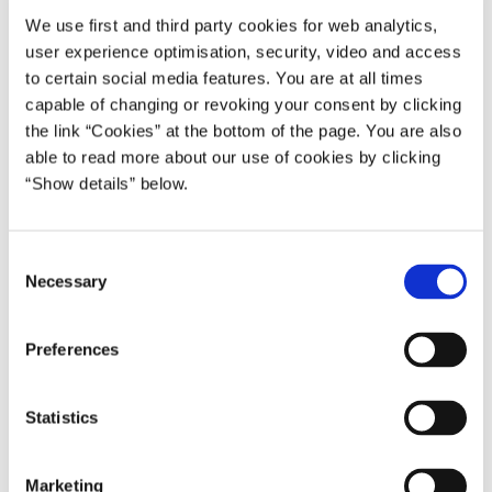
We use first and third party cookies for web analytics,
Sundhedsminister Magnus Heunicke udtaler:
user experience optimisation, security, video and access
to certain social media features. You are at all times
"Epidemien er under kontrol, vi har rekordhøje
capable of changing or revoking your consent by clicking
vaccinationstal. Derfor kan vi d. 10. september droppe
the link “Cookies” at the bottom of the page. You are also
nogle af de særregler, vi har været nødt til at indføre i
able to read more about our use of cookies by clicking
kampen mod covid-19. Regeringen har lovet ikke at holde
“Show details” below.
på tiltagene længere, end det var nødvendigt, og der er vi
nu. Men selvom vi lige nu står et godt sted, så er vi ikke
ude af epidemien. Og regeringen vil ikke tøve med hurtigt
C
at sætte ind, hvis pandemien igen truer vigtige funktioner i
Necessary
o
vores samfund."
n
s
Kategorisering som en samfundskritisk sygdom er det, der
Preferences
e
har gjort det muligt at indføre en række af de særregler, vi
n
har haft i håndteringen af covid-19, som for eksempel
t
Statistics
forsamlingsforbud, krav om coronapas og krav om
S
mundbind.
e
Marketing