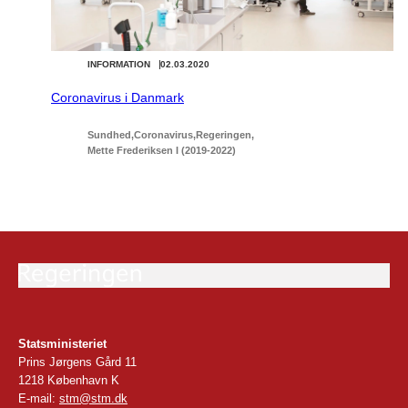
INFORMATION
02.03.2020
Coronavirus i Danmark
Sundhed
Coronavirus
Regeringen
Mette Frederiksen I (2019-2022)
Statsministeriet
Prins Jørgens Gård 11
1218 København K
E-mail:
stm@stm.dk