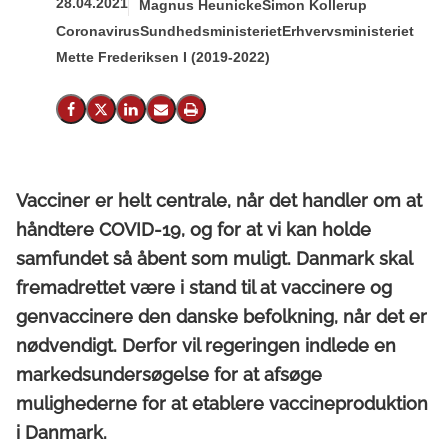
28.04.2021
Magnus Heunicke
Simon Kollerup
Coronavirus
Sundhedsministeriet
Erhvervsministeriet
Mette Frederiksen I (2019-2022)
Del på Facebook
Del på X (Twitter)
Del på LinkedIn
Send email
Print
Vacciner er helt centrale, når det handler om at
håndtere COVID-19, og for at vi kan holde
samfundet så åbent som muligt. Danmark skal
fremadrettet være i stand til at vaccinere og
genvaccinere den danske befolkning, når det er
nødvendigt. Derfor vil regeringen indlede en
markedsundersøgelse for at afsøge
mulighederne for at etablere vaccineproduktion
i Danmark.