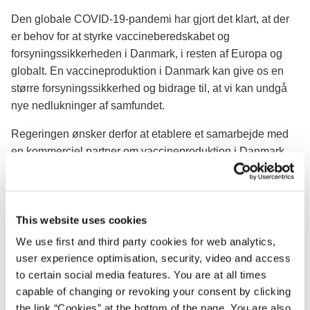
Den globale COVID-19-pandemi har gjort det klart, at der
er behov for at styrke vaccineberedskabet og
forsyningssikkerheden i Danmark, i resten af Europa og
globalt. En vaccineproduktion i Danmark kan give os en
større forsyningssikkerhed og bidrage til, at vi kan undgå
nye nedlukninger af samfundet.
Regeringen ønsker derfor at etablere et samarbejde med
en kommerciel partner om vaccineproduktion i Danmark
og har nu besluttet at tage det første skridt hen imod et
udbud. I dag igangsætter regeringen derfor officielt en
såkaldt markedsundersøgelse.
This website uses cookies
Markedsundersøgelsen skal give klarhed over hvilke
We use first and third party cookies for web analytics,
virksomheder, der kunne være interesserede i at byde ind
user experience optimisation, security, video and access
på opgaven, samt hvilke krav – både teknologiske og
to certain social media features. You are at all times
økonomiske - der vil kunne stilles til virksomhederne i
capable of changing or revoking your consent by clicking
udbuddet. Regeringens udgangspunkt er, at produktionen
the link “Cookies” at the bottom of the page. You are also