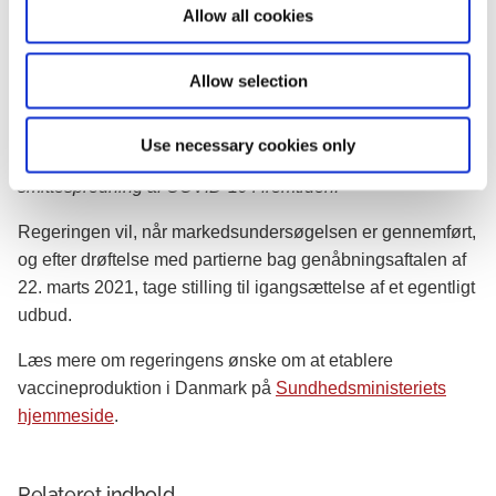
o
Allow all cookies
”Vacciner er et helt afgørende våben til at kontrollere
n
epidemier. COVID-19-epidemien har lært os, at vi er nødt
til at stå stærkere på dette område, og derfor er det vigtigt,
Allow selection
vi undersøger muligheden for en dansk vaccineproduktion.
Vi skal være sikre på, at vi er rustet og klar til hurtigt at
Use necessary cookies only
genvaccinere befolkningen, så vi kan forhindre
smittespredning af COVID-19 i fremtiden.”
Regeringen vil, når markedsundersøgelsen er gennemført,
og efter drøftelse med partierne bag genåbningsaftalen af
22. marts 2021, tage stilling til igangsættelse af et egentligt
udbud.
Læs mere om regeringens ønske om at etablere
vaccineproduktion i Danmark på
Sundhedsministeriets
hjemmeside
.
Relateret indhold