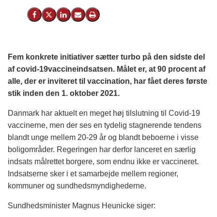
Del på Facebook
Del på X (Twitter)
Del på LinkedIn
Send email
Print
Fem konkrete initiativer sætter turbo på den sidste del
af covid-19vaccineindsatsen. Målet er, at 90 procent af
alle, der er inviteret til vaccination, har fået deres første
stik inden den 1. oktober 2021.
Danmark har aktuelt en meget høj tilslutning til Covid-19
vaccinerne, men der ses en tydelig stagnerende tendens
blandt unge mellem 20-29 år og blandt beboerne i visse
boligområder. Regeringen har derfor lanceret en særlig
indsats målrettet borgere, som endnu ikke er vaccineret.
Indsatserne sker i et samarbejde mellem regioner,
kommuner og sundhedsmyndighederne.
Sundhedsminister Magnus Heunicke siger: