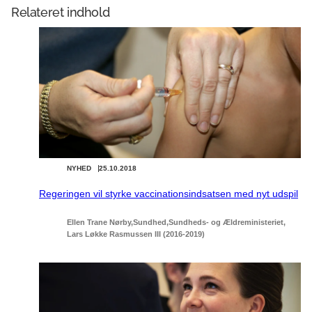
Relateret indhold
NYHED
25.10.2018
Regeringen vil styrke vaccinationsindsatsen med nyt udspil
Ellen Trane Nørby
Sundhed
Sundheds- og Ældreministeriet
Lars Løkke Rasmussen III (2016-2019)