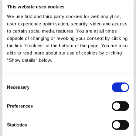
Læs mere om vaccinationsinitiativerne på
This website uses cookies
Sundhedsministeriets hjemmeside
.
We use first and third party cookies for web analytics,
user experience optimisation, security, video and access
De fem initiativer
to certain social media features. You are at all times
capable of changing or revoking your consent by clicking
Pop-up vaccinationssteder på alle
the link “Cookies” at the bottom of the page. You are also
uddannelsesinstitutioner i landet
able to read more about our use of cookies by clicking
Inden 1. oktober etableres der udkørende
“Show details” below.
vaccinationstilbud på alle ungdoms- og videregående
uddannelser i hele landet. Indsatsen starter de steder,
hvor behovet er størst.
C
Necessary
o
Pop-up vaccinationssteder i udsatte boligområder
n
Inden 1. oktober etableres der pop-up-
s
Preferences
vaccinationstilbud i boligområder, hvor
e
vaccinationstilslutningen er lav.
n
t
Statistics
Drop-in uden tidsbestilling på alle
S
vaccinationssteder