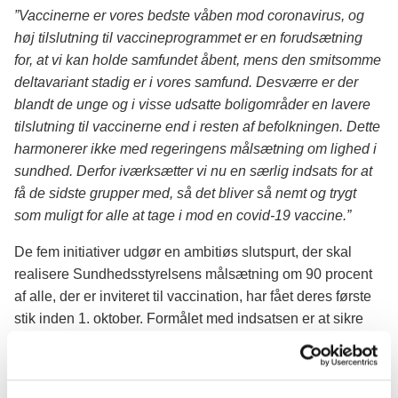
”Vaccinerne er vores bedste våben mod coronavirus, og
høj tilslutning til vaccineprogrammet er en forudsætning
for, at vi kan holde samfundet åbent, mens den smitsomme
deltavariant stadig er i vores samfund. Desværre er der
blandt de unge og i visse udsatte boligområder en lavere
tilslutning til vaccinerne end i resten af befolkningen. Dette
harmonerer ikke med regeringens målsætning om lighed i
sundhed. Derfor iværksætter vi nu en særlig indsats for at
få de sidste grupper med, så det bliver så nemt og trygt
som muligt for alle at tage i mod en covid-19 vaccine.”
De fem initiativer udgør en ambitiøs slutspurt, der skal
realisere Sundhedsstyrelsens målsætning om 90 procent
af alle, der er inviteret til vaccination, har fået deres første
stik inden 1. oktober. Formålet med indsatsen er at sikre
høj immunitet i samfundet og minimere indlæggelser med
covid-19 og senfølger.