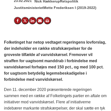
23.02.2021
Nick Hækkerup
Retspolitik
Justitsministeriet
Mette Frederiksen I (2019-2022)
Del på Facebook
Del på X (Twitter)
Del på LinkedIn
Send email
Print
Folketinget har netop vedtaget regeringens lovforslag,
der indeholder en række strafskærpelser for de
groveste tilfælde af vanvidskørsel. Fremover vil
straffen for uagtsomt manddrab i forbindelse med
vanvidskørsel forhøjes med 150 pct., og med 100 pct.
for uagtsom betydelig legemsbeskadigelse i
forbindelse med vanvidskørsel.
Den 11. december 2020 præsenterede regeringen
sammen med en række af Folketingets partier en aftale om
initiativer mod vanvidskørsel. Flere af initiativerne
indebærer markante strafskærpelser, der skal sætte en tyk