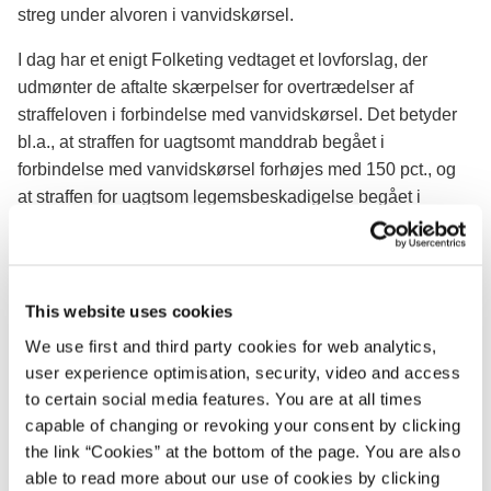
streg under alvoren i vanvidskørsel.
I dag har et enigt Folketing vedtaget et lovforslag, der
udmønter de aftalte skærpelser for overtrædelser af
straffeloven i forbindelse med vanvidskørsel. Det betyder
bl.a., at straffen for uagtsomt manddrab begået i
forbindelse med vanvidskørsel forhøjes med 150 pct., og
at straffen for uagtsom legemsbeskadigelse begået i
forbindelse med vanvidskørsel forhøjes med 100 pct.
Uagtsomt manddrab begået i forbindelse med
vanvidskørsel, der i dag som udgangspunkt straffes med
fængsel i 16 til 18 måneder, vil dermed fremover som
This website uses cookies
udgangspunkt blive straffet med fængsel i 3 år og 4
We use first and third party cookies for web analytics,
måneder til 3 år og 9 måneder.
user experience optimisation, security, video and access
to certain social media features. You are at all times
Strafskærpelserne træder i kraft den 1. marts 2021.
capable of changing or revoking your consent by clicking
Justitsminister Nick Hækkerup siger:
the link “Cookies” at the bottom of the page. You are also
able to read more about our use of cookies by clicking