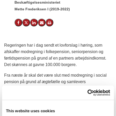
Beskæftigelsesministeriet
Mette Frederiksen I (2019-2022)
Del på Facebook
Del på X (Twitter)
Del på LinkedIn
Send email
Print
Regeringen har i dag sendt et lovforslag i høring, som
afskaffer modregning i folkepension, seniorpension og
førtidspension på grund af en partners arbejdsindkomst.
Det skønnes at gavne 100.000 borgere.
Fra næste år skal det være slut med modregning i social
pension på grund af ægtefælle og samlevers
arbejdsindtægt. Et flertal i Folketinget indgik den 21. januar
2021 aftalen om Hurtigere i job og et stærkere
arbejdsmarked, og allerede nu kan der tages næste skridt i
retningen af at komme i mål med den del af aftalen, som
This website uses cookies
vedrører afskaffelse af modregning som følge af en