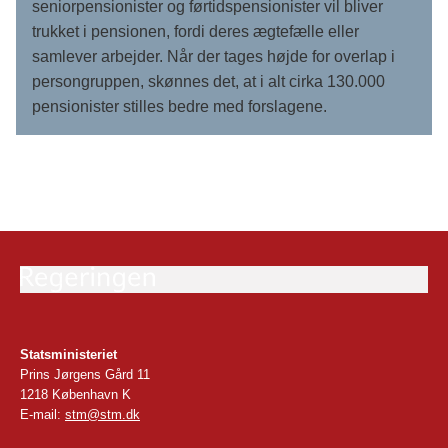
seniorpensionister og førtidspensionister vil bliver
trukket i pensionen, fordi deres ægtefælle eller
samlever arbejder. Når der tages højde for overlap i
persongruppen, skønnes det, at i alt cirka 130.000
pensionister stilles bedre med forslagene.
Statsministeriet
Prins Jørgens Gård 11
1218 København K
E-mail:
stm@stm.dk