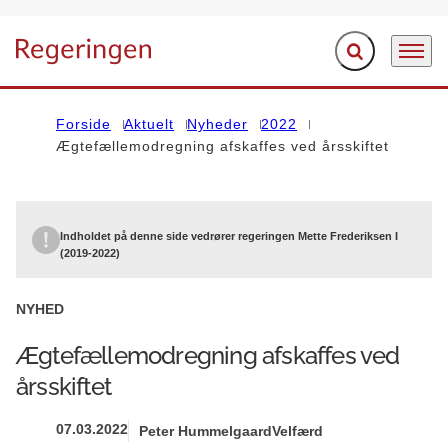
Fold søgefelt ud
Menu
Gå til forsiden
Forside
Aktuelt
Nyheder
2022
Ægtefællemodregning afskaffes ved årsskiftet
Indholdet på denne side vedrører regeringen Mette Frederiksen I
(2019-2022)
NYHED
Ægtefællemodregning afskaffes ved
årsskiftet
07.03.2022
Peter Hummelgaard
Velfærd