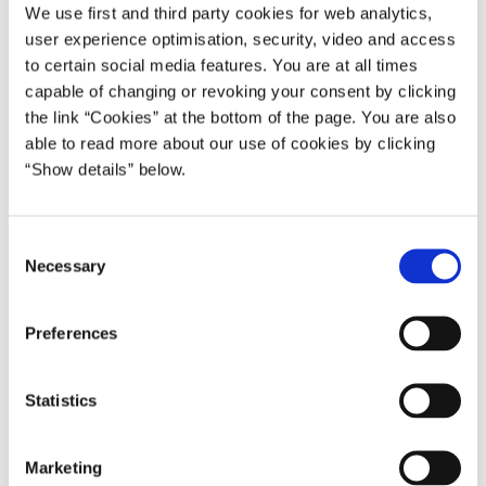
We use first and third party cookies for web analytics,
partners arbejdsindtægt.
user experience optimisation, security, video and access
Lovforslaget er i dag sendt i høring med høringsfrist den
to certain social media features. You are at all times
21. marts, og forventes allerede at kunne træde i kraft den
capable of changing or revoking your consent by clicking
the link “Cookies” at the bottom of the page. You are also
1. januar 2023.
able to read more about our use of cookies by clicking
I aftalen blev det også besluttet at afskaffe modregning i
“Show details” below.
folkepensionens grundbeløb og pensionstillæg som følge
af egen arbejdsindtægt. Den del vil blive fremsat i et
C
selvstændigt lovforslag senere på året.
Necessary
o
Omkring 130.000 borgere skønnes at blive omfattet af de
n
to nye modregningsforslag. Det drejer sig både om
s
Preferences
folkepensionister, som vil blive modregnet i deres
e
folkepension, fordi de selv arbejder, samt
n
folkepensionister, seniorpensionister og
t
Statistics
førtidspensionister, som vil blive modregnet i deres
S
folkepension, fordi deres ægtefælle eller samlever
e
Marketing
l
arbejder.