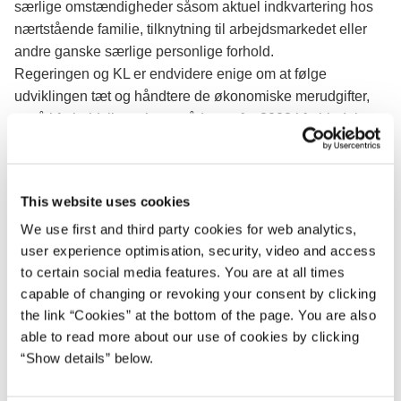
særlige omstændigheder såsom aktuel indkvartering hos
nærtstående familie, tilknytning til arbejdsmarkedet eller
andre ganske særlige personlige forhold.
Regeringen og KL er endvidere enige om at følge
udviklingen tæt og håndtere de økonomiske merudgifter,
også i forhold til serviceområderne, for 2022 i forbindelse
med forhandlingerne om kommunernes økonomi for 2023.
Udlændinge- og integrationsminister Mattias Tesfaye
udtaler:
This website uses cookies
We use first and third party cookies for web analytics,
"Sidste fredag aftalte vi med et bredt flertal, at ukrainerne
user experience optimisation, security, video and access
skal have ret til arbejde og at børnene skal i skole. I dag
to certain social media features. You are at all times
har vi aftalt med kommunerne, at ukrainerne hurtigere end
capable of changing or revoking your consent by clicking
normalt skal have en bolig og adgang til lokalsamfundet.
the link “Cookies” at the bottom of the page. You are also
Samtidig får kommunerne mere fleksibilitet, så det også
able to read more about our use of cookies by clicking
praktisk bliver muligt at få modtagelsen af tusindvis af
“Show details” below.
ukrainere til at lykkedes. Jeg tror endnu ikke vi helt kan
begribe hvor omfattende integrationsopgaven bliver. Men i