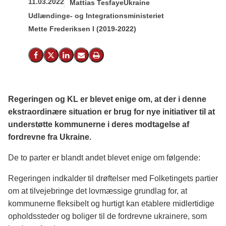
11.03.2022
Mattias Tesfaye
Ukraine
Udlændinge- og Integrationsministeriet
Mette Frederiksen I (2019-2022)
Del på Facebook
Del på X (Twitter)
Del på LinkedIn
Send email
Print
Regeringen og KL er blevet enige om, at der i denne
ekstraordinære situation er brug for nye initiativer til at
understøtte kommunerne i deres modtagelse af
fordrevne fra Ukraine.
De to parter er blandt andet blevet enige om følgende:
Regeringen indkalder til drøftelser med Folketingets partier
om at tilvejebringe det lovmæssige grundlag for, at
kommunerne fleksibelt og hurtigt kan etablere midlertidige
opholdssteder og boliger til de fordrevne ukrainere, som