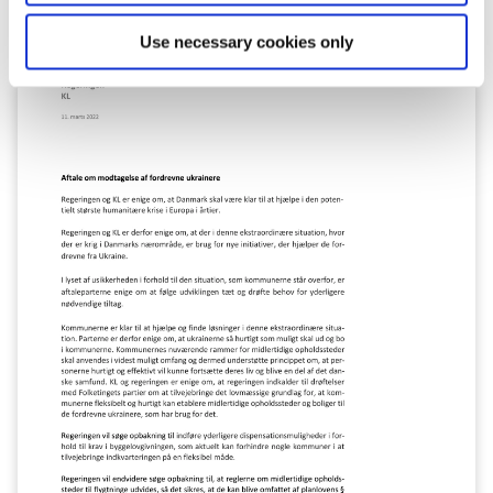
på at håndtere økonomien i økonomiforhandlingerne, så
det ikke går ud over de øvrige velfærdsområder."
Use necessary cookies only