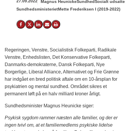
27.09.2022
Magnus Heunicke
Sundhed
Socialt udsatte
Sundhedsministeriet
Mette Frederiksen I (2019-2022)
Del på Facebook
Del på X (Twitter)
Del på LinkedIn
Send email
Print
Regeringen, Venstre, Socialistisk Folkeparti, Radikale
Venstre, Enhedslisten, Det Konservative Folkeparti,
Danmarks-demokraterne, Dansk Folkeparti, Nye
Borgerlige, Liberal Alliance, Alternativet og Frie Grønne
har indgået en bred politisk aftale om en 10-årsplan for
psykiatrien og mental sundhed. Området sikres et
permanent løft på en halv milliard kroner årligt.
Sundhedsminister Magnus Heunicke siger:
Psykisk sygdom rammer næsten alle familier, og der er
ingen tvivl om, at et familiemedlems psykiske lidelse