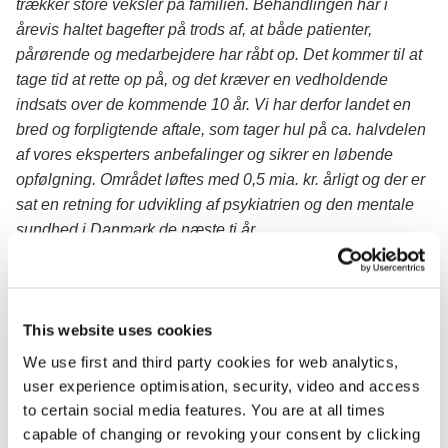
trækker store veksler på familien. Behandlingen har i
årevis haltet bagefter på trods af, at både patienter,
pårørende og medarbejdere har råbt op. Det kommer til at
tage tid at rette op på, og det kræver en vedholdende
indsats over de kommende 10 år. Vi har derfor landet en
bred og forpligtende aftale, som tager hul på ca. halvdelen
af vores eksperters anbefalinger og sikrer en løbende
opfølgning. Området løftes med 0,5 mia. kr. årligt og der er
sat en retning for udvikling af psykiatrien og den mentale
sundhed i Danmark de næste ti år.
Aftalepartierne er enige om at sætte ind med en her-og-nu-
kapacitetspakke til psykiatrien, som skal nedbringe
stigende ventetider og bidrage til overholdelse af
This website uses cookies
udrednings- og behandlings­rettighederne.
We use first and third party cookies for web analytics,
Kapacitetspakken betyder, at der kan ansættes ca. 100
user experience optimisation, security, video and access
ekstra personer i psykiatrien med patientrettede funktioner.
to certain social media features. You are at all times
Derudover er aftalepartierne enige om prioriterede
capable of changing or revoking your consent by clicking
indsatser på de fem områder, som i det faglige oplæg