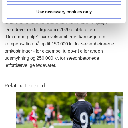
aftale om lønkompensation. I tillæg til dette er der en pulje,
så virksomheder og leverandører, der pga. restriktioner
Use necessary cookies only
brænder inde med letfordærvelige varer i perioden den 10.
december til den 19. december 2021, kan få hjælp.
Derudover er der ligesom i 2020 etableret en
’Decemberpulje’, hvor virksomheder kan søge om
kompensation på op til 150.000 kr. for sæsonbetonede
omkostninger - for eksempel julepynt eller anden
udsmykning og 250.000 kr. for sæsonbetonede
letfordærvelige fødevarer.
Relateret indhold