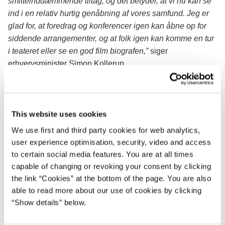
smitteinddæmmende tiltag, og det betyder, at vi nu kan se
ind i en relativ hurtig genåbning af vores samfund. Jeg er
glad for, at foredrag og konferencer igen kan åbne op for
siddende arrangementer, og at folk igen kan komme en tur
i teateret eller se en god film biografen,”
siger
erhvervsminister Simon Kollerup.
Epidemikommissionen vil løbende vurdere muligheden for
yderligere genåbning og anbefaler, at genåbningen
forløber trinvis i takt med epidemiudviklingen.
This website uses cookies
Epidemikommissionen vurderer for nuværende, at det i
We use first and third party cookies for web analytics,
næste trin vil være relevant bl.a. at genåbne hovedparten
user experience optimisation, security, video and access
af de øvrige aktiviteter på erhvervsområdet for eksempel
to certain social media features. You are at all times
messer, lege- og badelande, forsamlingshuse og
capable of changing or revoking your consent by clicking
selskabslokaler samt lempelse af restriktioner for
the link “Cookies” at the bottom of the page. You are also
serveringsteder med videre. Epidemikommissionen
able to read more about our use of cookies by clicking
vurderer dog samtidig, at der forventeligt også efter næste
“Show details” below.
trin vil være behov for restriktioner herunder for eksempel
natteliv og større arrangementer med stående publikum