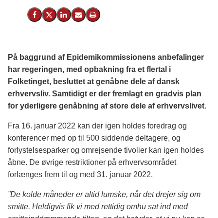
Del på Facebook
Del på X (Twitter)
Del på LinkedIn
Send email
Print
På baggrund af Epidemikommissionens anbefalinger
har regeringen, med opbakning fra et flertal i
Folketinget, besluttet at genåbne dele af dansk
erhvervsliv. Samtidigt er der fremlagt en gradvis plan
for yderligere genåbning af store dele af erhvervslivet.
Fra 16. januar 2022 kan der igen holdes foredrag og
konferencer med op til 500 siddende deltagere, og
forlystelsesparker og omrejsende tivolier kan igen holdes
åbne. De øvrige restriktioner på erhvervsområdet
forlænges frem til og med 31. januar 2022.
”De kolde måneder er altid lumske, når det drejer sig om
smitte. Heldigvis fik vi med rettidig omhu sat ind med