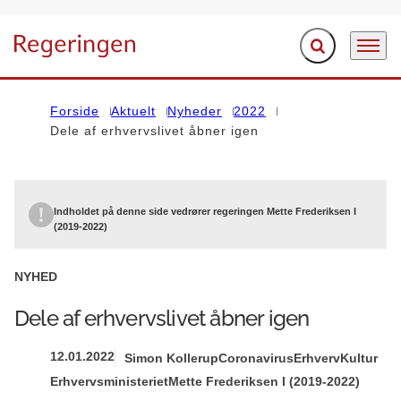
Fold søgefelt ud
Menu
Gå til forsiden
Forside
Aktuelt
Nyheder
2022
Dele af erhvervslivet åbner igen
Indholdet på denne side vedrører regeringen Mette Frederiksen I
(2019-2022)
NYHED
Dele af erhvervslivet åbner igen
12.01.2022
Simon Kollerup
Coronavirus
Erhverv
Kultur
Erhvervsministeriet
Mette Frederiksen I (2019-2022)