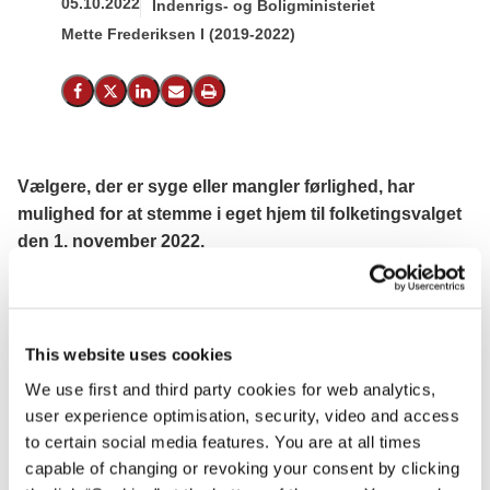
05.10.2022
Indenrigs- og Boligministeriet
Mette Frederiksen I (2019-2022)
Del på Facebook
Del på X (Twitter)
Del på LinkedIn
Send email
Print
Vælgere, der er syge eller mangler førlighed, har
mulighed for at stemme i eget hjem til folketingsvalget
den 1. november 2022.
Hvis du på grund af sygdom eller manglende førlighed
ikke har mulighed for at komme til valgstedet på
valgdagen, kan du ansøge om at brevstemme i eget hjem.
This website uses cookies
We use first and third party cookies for web analytics,
Hvis du ønsker at brevstemme hjemme, skal du søge om
user experience optimisation, security, video and access
det hos din kommune.
to certain social media features. You are at all times
capable of changing or revoking your consent by clicking
Du kan søge om at stemme hjemme ved at udfylde et