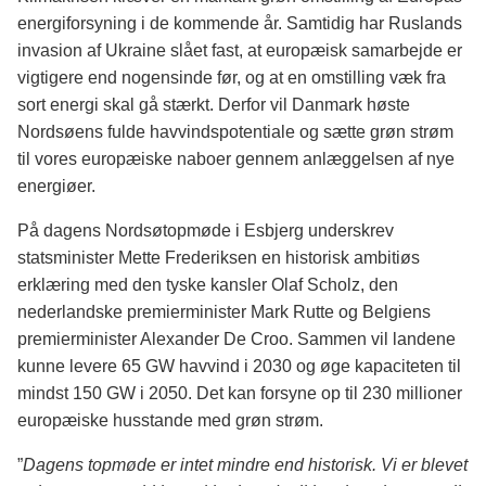
energiforsyning i de kommende år. Samtidig har Ruslands
invasion af Ukraine slået fast, at europæisk samarbejde er
vigtigere end nogensinde før, og at en omstilling væk fra
sort energi skal gå stærkt. Derfor vil Danmark høste
Nordsøens fulde havvindspotentiale og sætte grøn strøm
til vores europæiske naboer gennem anlæggelsen af nye
energiøer.
På dagens Nordsøtopmøde i Esbjerg underskrev
statsminister Mette Frederiksen en historisk ambitiøs
erklæring med den tyske kansler Olaf Scholz, den
nederlandske premierminister Mark Rutte og Belgiens
premierminister Alexander De Croo. Sammen vil landene
kunne levere 65 GW havvind i 2030 og øge kapaciteten til
mindst 150 GW i 2050. Det kan forsyne op til 230 millioner
europæiske husstande med grøn strøm.
”
Dagens topmøde er intet mindre end historisk. Vi er blevet