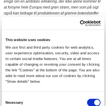
enige om en ambitiøs erklæring, der ikke alene kommer til
at forsyne hele Europa med grøn strøm, men som på sigt
også kan bidrage til produktionen af grønne brændstoffer
til skibe, fly og lastbiler. Alle fire lande ser det enorme
potentiale, som Nordsøens kraftige blæst tilbyder os, og vi
står klar til at høste det. Det er fælles beslutninger som
disse, der gør en afgørende forskel, når vi skal tackle både
This website uses cookies
klima- og energikrisen, hvor det er bydende nødvendigt at
We use first and third party cookies for web analytics,
blive uafhængig af sort energi fra Rusland
,” siger klima- og
user experience optimisation, security, video and access
energiminister Dan Jørgensen.
to certain social media features. You are at all times
Læs hele Esbjerg Erklæringen med regeringscheferne fra
capable of changing or revoking your consent by clicking
the link “Cookies” at the bottom of the page. You are also
Tyskland, Nederlandene og Belgien her
able to read more about our use of cookies by clicking
Ved topmødet blev statslederne ledsaget af deres
“Show details” below.
respektive energiministre. Også her blev der underskrevet
en række erklæringer, der konkret anviser, hvordan
C
landene vil føre de ambitiøse visioner ud i livet. Bl.a. indgik
Necessary
o
Danmark og Belgien aftale om, at Belgien skal kobles på