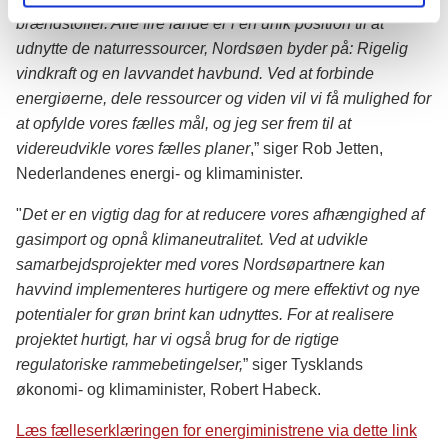
brændstoffer. Alle fire lande er i en unik position til at
udnytte de naturressourcer, Nordsøen byder på: Rigelig
vindkraft og en lavvandet havbund. Ved at forbinde
energiøerne, dele ressourcer og viden vil vi få mulighed for
at opfylde vores fælles mål, og jeg ser frem til at
videreudvikle vores fælles planer
,” siger Rob Jetten,
Nederlandenes energi- og klimaminister.
"
Det er en vigtig dag for at reducere vores afhængighed af
gasimport og opnå klimaneutralitet. Ved at udvikle
samarbejdsprojekter med vores Nordsøpartnere kan
havvind implementeres hurtigere og mere effektivt og nye
potentialer for grøn brint kan udnyttes. For at realisere
projektet hurtigt, har vi også brug for de rigtige
regulatoriske rammebetingelser,
” siger Tysklands
økonomi- og klimaminister, Robert Habeck.
Læs fælleserklæringen for energiministrene via dette link