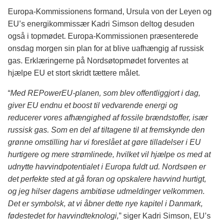
Europa-Kommissionens formand, Ursula von der Leyen og
EU’s energikommissær Kadri Simson deltog desuden
også i topmødet. Europa-Kommissionen præsenterede
onsdag morgen sin plan for at blive uafhængig af russisk
gas. Erklæringerne på Nordsøtopmødet forventes at
hjælpe EU et stort skridt tættere målet.
“
Med REPowerEU-planen, som blev offentliggjort i dag,
giver EU endnu et boost til vedvarende energi og
reducerer vores afhængighed af fossile brændstoffer, især
russisk gas. Som en del af tiltagene til at fremskynde den
grønne omstilling har vi foreslået at gøre tilladelser i EU
hurtigere og mere strømlinede, hvilket vil hjælpe os med at
udnytte havvindpotentialet i Europa fuldt ud. Nordsøen er
det perfekte sted at gå foran og opskalere havvind hurtigt,
og jeg hilser dagens ambitiøse udmeldinger velkommen.
Det er symbolsk, at vi åbner dette nye kapitel i Danmark,
fødestedet for havvindteknologi,
” siger Kadri Simson, EU’s