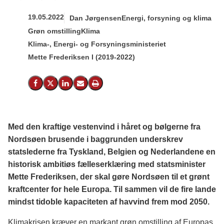
19.05.2022
Dan Jørgensen
Energi, forsyning og klima
Grøn omstilling
Klima
Klima-, Energi- og Forsyningsministeriet
Mette Frederiksen I (2019-2022)
Del på Facebook
Del på X (Twitter)
Del på LinkedIn
Send email
Print
Med den kraftige vestenvind i håret og bølgerne fra
Nordsøen brusende i baggrunden underskrev
statslederne fra Tyskland, Belgien og Nederlandene en
historisk ambitiøs fælleserklæring med statsminister
Mette Frederiksen, der skal gøre Nordsøen til et grønt
kraftcenter for hele Europa. Til sammen vil de fire lande
mindst tidoble kapaciteten af havvind frem mod 2050.
Klimakrisen kræver en markant grøn omstilling af Europas