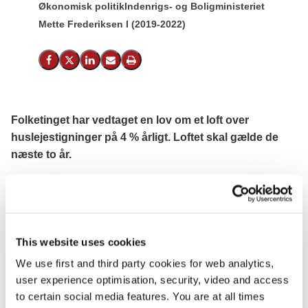
Økonomisk politik
Indenrigs- og Boligministeriet
Mette Frederiksen I (2019-2022)
Del på Facebook
Del på X (Twitter)
Del på LinkedIn
Send email
Print
Folketinget har vedtaget en lov om et loft over
huslejestigninger på 4 % årligt. Loftet skal gælde de
næste to år.
Private udlejere, som anvender nettoprisindeksering, må i
de kommende to år ikke lade huslejen stige mere end som
udgangspunkt 4 %. Det sikrer en ny lov, som et flertal i
Folketinget nu har vedtaget.
This website uses cookies
We use first and third party cookies for web analytics,
Bag den nye lovgivning står regeringen, Socialistisk
user experience optimisation, security, video and access
Folkeparti, Radikale Venstre og Enhedslisten, som i
to certain social media features. You are at all times
august landede en politisk aftale for at skabe ro og tryghed