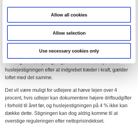
landets lejere, og det gør vi med denne lov,”
siger
i
indenrigs- og boligminister Christian Rabjerg Madsen.
o
Allow all cookies
n
Op mod 160.000 lejeboliger står til at blive ramt af meget
store huslejestigninger, vurderer Indenrigs- og
Allow selection
Boligministeriet. Hvis en udlejer har hævet lejen inden
indgrebet træder i kraft, så skal der gå typisk tre måneder,
Use necessary cookies only
svarende til lejers varsel for opsigelse, inden indgrebet får
virkning for huslejestigningen. Meddeler udlejer først
huslejestigningen efter at indgrebet træder i kraft, gælder
loftet med det samme.
Det vil være muligt for udlejere at hæve lejen over 4
procent, hvis udlejer kan dokumentere højere driftsudgifter
i forhold til året før, og huslejestigningen på 4 % ikke kan
dække dette. Stigningen kan dog aldrig komme til at
overstige reguleringen efter nettoprisindekset.