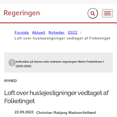
Fold søgefelt ud
Menu
Gå til forsiden
Forside
Aktuelt
Nyheder
2022
Loft over huslejestigninger vedtaget af Folketinget
Indholdet på denne side vedrører regeringen Mette Frederiksen I
(2019-2022)
NYHED
Loft over huslejestigninger vedtaget af
Folketinget
22.09.2022
Christian Rabjerg Madsen
Velfærd