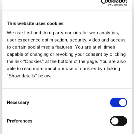
sundhedsreform og om bedre vilkår for fødende.
Samtidig er der aftalt yderligere løft til styrket
This website uses cookies
cybersikkerhed og bedre sammenhæng i
sundhedsvæsenet gennem de nye sundhedsklynger.
We use first and third party cookies for web analytics,
user experience optimisation, security, video and access
Finansminister Nicolai Wammen siger:
to certain social media features. You are at all times
capable of changing or revoking your consent by clicking
"
Vi har indgået en god og ansvarlig aftale med regionerne,
the link “Cookies” at the bottom of the page. You are also
som afspejler, at dansk økonomi i øjeblikket er ramt af høj
able to read more about our use of cookies by clicking
inflation. I den nuværende situation er det afgørende, at vi
“Show details” below.
ikke hælder mere benzin på bålet. Derfor er vi blevet enige
om at lægge en dæmper på anlægsaktiviteten. Samtidig
har vi lovet, at pengene følger med, når der heldigvis bliver
C
flere unge og ældre. Det leverer vi igen med dagens aftale,
Necessary
o
hvor vi har tilført 1 mia. kr. regionerne.
"
n
s
Sundhedsminister Magnus Heunicke siger:
Preferences
e
n
"
Regeringen sikrer med økonomiaftalen midler til at holde