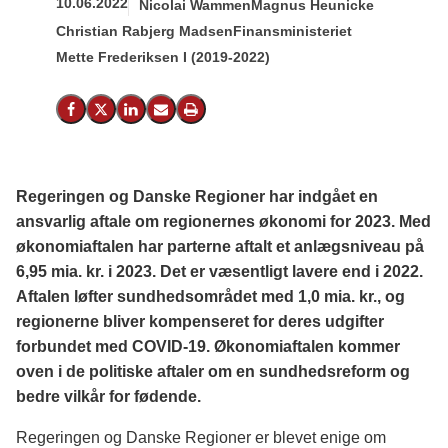
10.06.2022
Nicolai Wammen
Magnus Heunicke
Christian Rabjerg Madsen
Finansministeriet
Mette Frederiksen I (2019-2022)
Del på Facebook
Del på X (Twitter)
Del på LinkedIn
Send email
Print
Regeringen og Danske Regioner har indgået en
ansvarlig aftale om regionernes økonomi for 2023. Med
økonomiaftalen har parterne aftalt et anlægsniveau på
6,95 mia. kr. i 2023. Det er væsentligt lavere end i 2022.
Aftalen løfter sundhedsområdet med 1,0 mia. kr., og
regionerne bliver kompenseret for deres udgifter
forbundet med COVID-19. Økonomiaftalen kommer
oven i de politiske aftaler om en sundhedsreform og
bedre vilkår for fødende.
Regeringen og Danske Regioner er blevet enige om