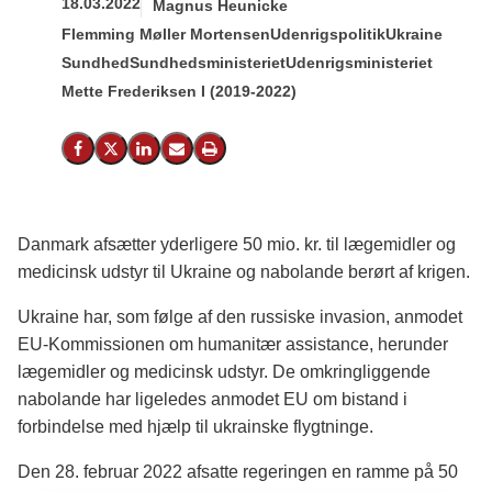
18.03.2022
Magnus Heunicke
Flemming Møller Mortensen
Udenrigspolitik
Ukraine
Sundhed
Sundhedsministeriet
Udenrigsministeriet
Mette Frederiksen I (2019-2022)
Del på Facebook
Del på X (Twitter)
Del på LinkedIn
Send email
Print
Danmark afsætter yderligere 50 mio. kr. til lægemidler og
medicinsk udstyr til Ukraine og nabolande berørt af krigen.
Ukraine har, som følge af den russiske invasion, anmodet
EU-Kommissionen om humanitær assistance, herunder
lægemidler og medicinsk udstyr. De omkringliggende
nabolande har ligeledes anmodet EU om bistand i
forbindelse med hjælp til ukrainske flygtninge.
Den 28. februar 2022 afsatte regeringen en ramme på 50