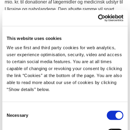
mio. kr. til donationer af lægemidler og medicinsk udstyr til
Ukraine og nabolandene. Den afsatte ramme vil snart
være opbrugt og samtidig forventer regeringen, at
Danmark i den kommende tid løbende vil modtage flere
anmodninger om hjælp.
This website uses cookies
Regeringen har derfor netop besluttet at donere yderligere
We use first and third party cookies for web analytics,
50 mio. kr. til lægemidler og medicinsk udstyr til Ukraine og
user experience optimisation, security, video and access
nabolande berørt af krigen.
to certain social media features. You are at all times
capable of changing or revoking your consent by clicking
Udviklingsminister Flemming Møller Mortensen siger:
the link “Cookies” at the bottom of the page. You are also
"Situationen i Ukraine forværres, og behovet for hjælp
able to read more about our use of cookies by clicking
vokser dag for dag. Vi må derfor handle hurtigt. Danmark
“Show details” below.
har allerede ydet værdifuld støtte til den ukrainske
civilbefolkning, bl.a. i form af et civilt mobilhospital. Men
C
regeringen ønsker at hjælpe mere og stiller nu yderligere
Necessary
o
50 mio. kr. til rådighed til donationer på sundhedsområdet."
n
Sundhedsminister Magnus Heunicke siger: