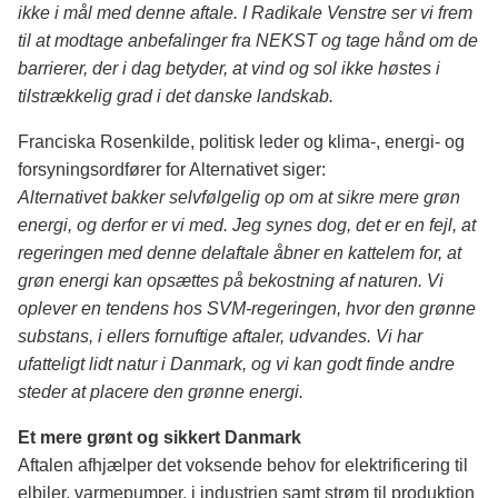
ikke i mål med denne aftale. I Radikale Venstre ser vi frem
til at modtage anbefalinger fra NEKST og tage hånd om de
barrierer, der i dag betyder, at vind og sol ikke høstes i
tilstrækkelig grad i det danske landskab.
Franciska Rosenkilde, politisk leder og klima-, energi- og
forsyningsordfører for Alternativet siger:
Alternativet bakker selvfølgelig op om at sikre mere grøn
energi, og derfor er vi med. Jeg synes dog, det er en fejl, at
regeringen med denne delaftale åbner en kattelem for, at
grøn energi kan opsættes på bekostning af naturen. Vi
oplever en tendens hos SVM-regeringen, hvor den grønne
substans, i ellers fornuftige aftaler, udvandes. Vi har
ufatteligt lidt natur i Danmark, og vi kan godt finde andre
steder at placere den grønne energi.
Et mere grønt og sikkert Danmark
Aftalen afhjælper det voksende behov for elektrificering til
elbiler, varmepumper, i industrien samt strøm til produktion