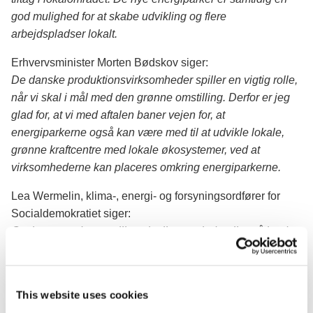
god mulighed for at skabe udvikling og flere
arbejdspladser lokalt.
Erhvervsminister Morten Bødskov siger:
De danske produktionsvirksomheder spiller en vigtig rolle,
når vi skal i mål med den grønne omstilling. Derfor er jeg
glad for, at vi med aftalen baner vejen for, at
energiparkerne også kan være med til at udvikle lokale,
grønne kraftcentre med lokale økosystemer, ved at
virksomhederne kan placeres omkring energiparkerne.
Lea Wermelin, klima-, energi- og forsyningsordfører for
Socialdemokratiet siger:
Gevinsten ved at opstille solceller og vindmøller på land
bliver nu meget større for naboer og lokalsamfundet. Det er
vigtigt for Socialdemokratiet, at lokal opbakning og hurtig
udbygning af vedvarende energi går hånd i hånd.
This website uses cookies
Linea Søgaard-Lidell, klima-, energi- og forsyningsord-