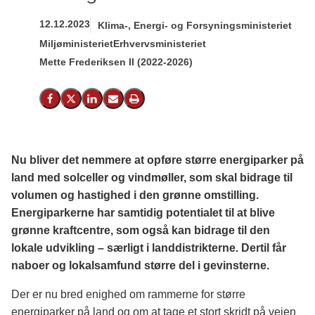
12.12.2023
Klima-, Energi- og Forsyningsministeriet
Miljøministeriet
Erhvervsministeriet
Mette Frederiksen II (2022-2026)
Del på Facebook
Del på X (Twitter)
Del på LinkedIn
Send email
Print
Nu bliver det nemmere at opføre større energiparker på
land med solceller og vindmøller, som skal bidrage til
volumen og hastighed i den grønne omstilling.
Energiparkerne har samtidig potentialet til at blive
grønne kraftcentre, som også kan bidrage til den
lokale udvikling – særligt i landdistrikterne. Dertil får
naboer og lokalsamfund større del i gevinsterne.
Der er nu bred enighed om rammerne for større
energiparker på land og om at tage et stort skridt på vejen