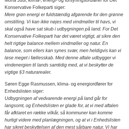
Mona Juul, klima-, energi- og forsyningsordfører for Det
Konservative Folkeparti siger:
Mere grøn energi er fuldstændig afgørende for den grønne
omstilling. Vi kan ikke nøjes med vindmøller til havs, vi
skal også have sat skub i udbygningen på land. For Det
Konservative Folkeparti har det været vigtigt, at sikre den
helt rigtige balance mellem vindmøller og natur. En
balance, som ellers kan synes svær, men heldigvis kan vi
løse meget i fællesskab. Med denne aftale udbygger vi
vindenergien til lands samtidig med, at vi beskytter de
vigtige §3 naturarealer.
Søren Egge Rasmussen, klima- og energiordfører for
Enhedslisten siger:
Udbygningen af vedvarende energi på land går for
langsomt, og Enhedslisten er glade for, at vi med aftalen
får afklaret en række vilkår, så kommuner kan komme
hurtigt videre med planlægningen, og at vi i Enhedslisten
har sikret beskyttelsen af den mest sårbare natur. Vi har