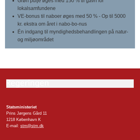
Grøn pulje øges med 150 % til gavn for
lokalsamfundene
VE-bonus til naboer øges med 50 % - Op til 5000
kr. ekstra om året i nabo-bo-nus
Én indgang til myndighedsbehandlingen på natur-
og miljøområdet
Statsministeriet
Prins Jørgens Gård 11
1218 København K
E-mail:
stm@stm.dk