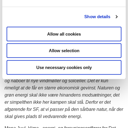
e
flere penge til kommuner og naboer, som tager ansvar og
c
siger ja til energiparker i deres områder. Og vi baner vejen
Show details
t
for, at energiparker kan blive grønne kraftværker, som
i
skaber nye grønne arbejdspladser – særligt i
o
landdistrikterne. Vi har alle et ansvar i den grønne
Allow all cookies
n
omstilling, og nu gør vi det faktisk lidt sjovere at bidrage
lokalt.
Allow selection
Signe Munk, klima-, energi- og forsyningsordfører for
Socialistisk Folkeparti siger:
Use necessary cookies only
Jeg er glad for, at vi nu sikrer flere penge til kommunerne
og naboer til nye vindmøller og solceller. Det er kun
rimeligt at de får en større økonomisk gevinst. Naturen og
grøn energi skal ikke være hinandens modsætninger, det
er simpelthen ikke her kampen skal stå. Derfor er det
afgørende for SF, at vi passer på den sårbare natur, når der
skal gives plads til vedvarende energi.