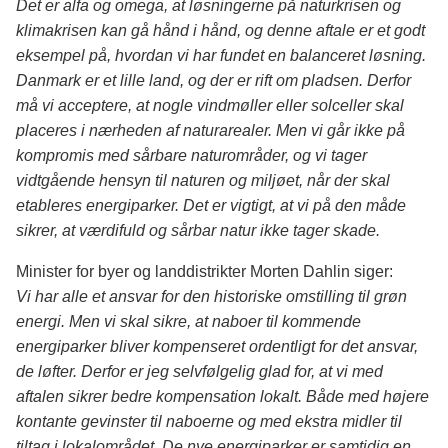
Det er alfa og omega, at løsningerne på naturkrisen og
klimakrisen kan gå hånd i hånd, og denne aftale er et godt
eksempel på, hvordan vi har fundet en balanceret løsning.
Danmark er et lille land, og der er rift om pladsen. Derfor
må vi acceptere, at nogle vindmøller eller solceller skal
placeres i nærheden af naturarealer. Men vi går ikke på
kompromis med sårbare naturområder, og vi tager
vidtgående hensyn til naturen og miljøet, når der skal
etableres energiparker. Det er vigtigt, at vi på den måde
sikrer, at værdifuld og sårbar natur ikke tager skade.
Minister for byer og landdistrikter Morten Dahlin siger:
Vi har alle et ansvar for den historiske omstilling til grøn
energi. Men vi skal sikre,
at naboer til kommende
energiparker bliver kompenseret ordentligt for det ansvar,
de løfter. Derfor er jeg selvfølgelig glad for, at vi med
aftalen sikrer bedre kompensation lokalt. Både med højere
kontante gevinster til naboerne og med ekstra midler til
tiltag i lokalområdet. De nye energiparker er samtidig en