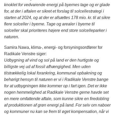
knoklet for vedvarende energi på byernes tage og er glade
for, at der i aftalen er sikret et forslag til solcellestrategi i
starten af 2024, og at der er afsættes 178 mio. kr. til at sikre
flere solceller i byerne. Tage og arealer i byerne til
solceller skal prioriteres højere end store solcelleparker i
naturen.
Samira Nawa, klima-, energi- og forsyningsordfører for
Radikale Venstre siger:
Udbygning af vind og sol på land er den hurtigste og
billigste vej ud af fossil afhængighed. Men uden
tilstrækkelig lokal forankring, kommunal opbakning og
behørigt hensyn til naturen er vi i Radikale Venstre bange
for at udbygningen ikke kommer op i fart igen. Det er ikke
nogen hemmelighed at Radikale Venstre gerne havde set
en mere omfattende aftale, som kunne sikre en firedobling
af produktionen af grøn energi på land. For selv om naboer
og kommuner nu kan se frem til øget kompensation, når vi