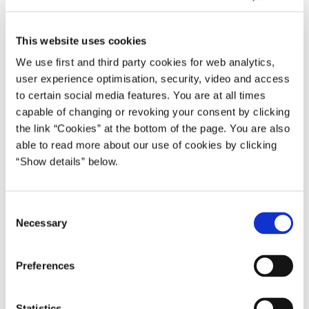
regeringen. På baggrund af drøftelserne vil fungerende
forsvarsminister Troels Lund Poulsen fortsætte arbejdet
This website uses cookies
med at forberede et nyt forsvarsforlig. Den fungerende
forsvarsminister forventer at kunne fremlægge regeringens
We use first and third party cookies for web analytics,
udspil til forhandlinger hen på foråret.
user experience optimisation, security, video and access
to certain social media features. You are at all times
Finansminister Nicolai Wammen siger:
capable of changing or revoking your consent by clicking
the link “Cookies” at the bottom of the page. You are also
"Vi har haft gode og konstruktive drøftelser med de ni
able to read more about our use of cookies by clicking
partier om, hvordan vi kan styrke vores forsvar og
“Show details” below.
sikkerhed og finansiere det kommende forsvarsforlig.
Drøftelserne har generelt vist en fælles forståelse for, at
pengene skal findes. Det er et godt fælles udgangspunkt
C
og selvfølgelig en klar forudsætning, at vi sikrer et fuldt
Necessary
o
finansieret forsvarsforlig. Det er fortsat regeringens
n
holdning, at afskaffelsen af store bededag er et afgørende
s
Preferences
bidrag til finansieringen af et kommende forsvarsforlig, der
e
samtidig styrker arbejdsudbuddet med ca. 8.500
n
fuldtidspersoner."
t
Statistics