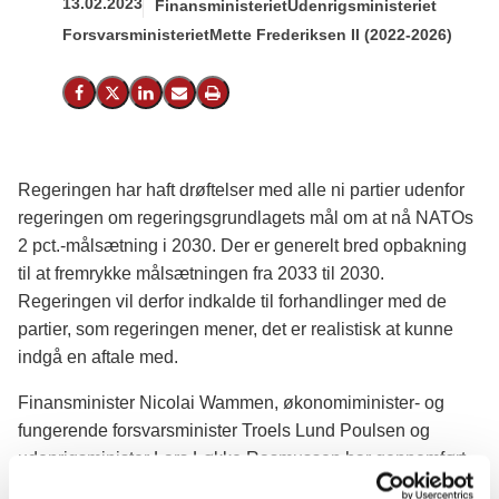
13.02.2023
Finansministeriet
Udenrigsministeriet
Forsvarsministeriet
Mette Frederiksen II (2022-2026)
Del på Facebook
Del på X (Twitter)
Del på LinkedIn
Send email
Print
Regeringen har haft drøftelser med alle ni partier udenfor
regeringen om regeringsgrundlagets mål om at nå NATOs
2 pct.-målsætning i 2030. Der er generelt bred opbakning
til at fremrykke målsætningen fra 2033 til 2030.
Regeringen vil derfor indkalde til forhandlinger med de
partier, som regeringen mener, det er realistisk at kunne
indgå en aftale med.
Finansminister Nicolai Wammen, økonomiminister- og
fungerende forsvarsminister Troels Lund Poulsen og
udenrigsminister Lars Løkke Rasmussen har gennemført
drøftelser med hvert enkelt af de ni partier udenfor