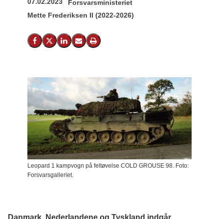
07.02.2023
Forsvarsministeriet
Mette Frederiksen II (2022-2026)
Del på Facebook
Del på X (Twitter)
Del på LinkedIn
Send email
Print
Leopard 1 kampvogn på feltøvelse COLD GROUSE 98. Foto:
Forsvarsgalleriet.
Danmark, Nederlandene og Tyskland indgår