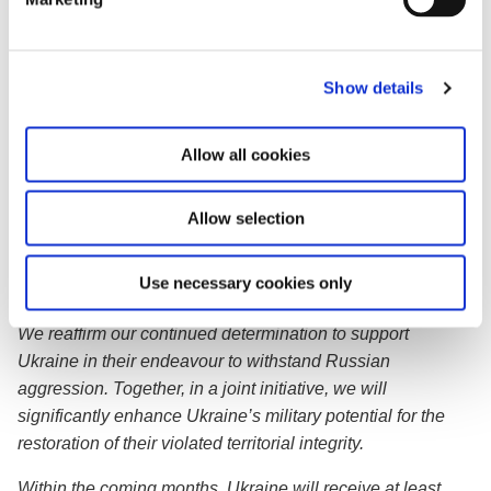
”Dette samarbejde vidner om det store sammenhold og
l
den enorme vilje, der er i Vesten til at støtte Ukraines ret til
e
selv at bestemme over sin skæbne,”
c
Show details
t
i
o
Læs joint statement med Nederlandene og Tyskland her:
Allow all cookies
n
Starting a new Leopard Initiative
Allow selection
Joint Statement by the Defence Ministers of Denmark,
Use necessary cookies only
Germany and the Netherlands:
We reaffirm our continued determination to support
Ukraine in their endeavour to withstand Russian
aggression. Together, in a joint initiative, we will
significantly enhance Ukraine’s military potential for the
restoration of their violated territorial integrity.
Within the coming months, Ukraine will receive at least