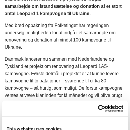
samarbejde om istandsættelse og donation af et stort
antal Leopard 1 kampvogne til Ukraine.
Med bred opbakning fra Folketinget har regeringen
undersøgt muligheden for at indgå i et samarbejde om
renovering og donation af mindst 100 kampvogne til
Ukraine.
Danmark lancerer nu sammen med Nederlandene og
Tyskland et projekt om renovering af Leopard 1A5-
kampvogne. Første delmål i projektet er at kunne levere
kampvogne til to bataljoner – svarende til cirka 80
kampvogne – så hurtigt som muligt. De første kampvogne
ventes at være klar inden for få måneder og vil blive brugt
til at træne ukrainske styrker.
Fungerende forsvarsminister Troels Lund Poulsen siger:
”Ukraine har hårdt brug for kampvogne for at kunne modstå
This website uses cookies