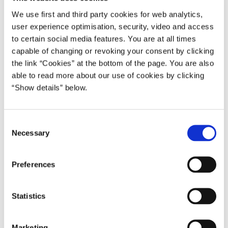
Ruslands fortsatte aggression. Jeg er stolt over, at
We use first and third party cookies for web analytics,
Danmark har store aktier i det nye samarbejde med andre
user experience optimisation, security, video and access
lande om at støtte Ukraine. Vores samarbejde om donation
to certain social media features. You are at all times
af et så stort antal Leopard 1 kampvogne går fint i spænd
capable of changing or revoking your consent by clicking
med andre landes levering af kampvogne til Ukraine.
the link “Cookies” at the bottom of the page. You are also
Samlet set bidrager det til Ukraines evne til at kæmpe for
able to read more about our use of cookies by clicking
sin egen frihed,”
“Show details” below.
Ukraine vil som en del af projektet blive tilbudt uddannelse
og træning i brugen af kampvognene, ligesom der vil
C
medfølge reservedele og en ammunitionspakke.
Necessary
o
n
Det fælles projekt er seneste eksempel på Danmarks
s
samarbejde med andre lande om at adressere Ukraines
Preferences
e
militære behov. Projektet er åbent for, at flere lande kan
n
tilslutte sig senere.
t
Statistics
S
Troels Lund Poulsen siger:
e
Marketing