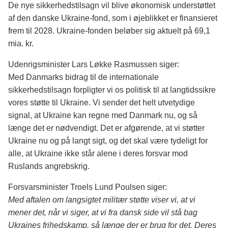
De nye sikkerhedstilsagn vil blive økonomisk understøttet
af den danske Ukraine-fond, som i øjeblikket er finansieret
frem til 2028. Ukraine-fonden beløber sig aktuelt på 69,1
mia. kr.
Udenrigsminister Lars Løkke Rasmussen siger:
Med Danmarks bidrag til de internationale
sikkerhedstilsagn forpligter vi os politisk til at langtidssikre
vores støtte til Ukraine. Vi sender det helt utvetydige
signal, at Ukraine kan regne med Danmark nu, og så
længe det er nødvendigt. Det er afgørende, at vi støtter
Ukraine nu og på langt sigt, og det skal være tydeligt for
alle, at Ukraine ikke står alene i deres forsvar mod
Ruslands angrebskrig.
Forsvarsminister Troels Lund Poulsen siger:
Med aftalen om langsigtet militær støtte viser vi, at vi
mener det, når vi siger, at vi fra dansk side vil stå bag
Ukraines frihedskamp, så længe der er brug for det. Deres