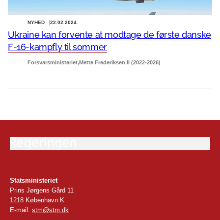
NYHED
22.02.2024
Ukraine kan forvente at modtage de første danske
F-16-kampfly til sommer
Forsvarsministeriet
Mette Frederiksen II (2022-2026)
Statsministeriet
Prins Jørgens Gård 11
1218 København K
E-mail:
stm@stm.dk