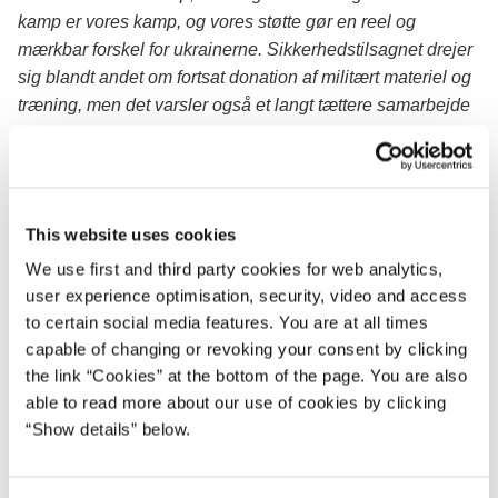
kamp er vores kamp, og vores støtte gør en reel og
mærkbar forskel for ukrainerne. Sikkerhedstilsagnet drejer
sig blandt andet om fortsat donation af militært materiel og
træning, men det varsler også et langt tættere samarbejde
mellem Danmark og Ukraine, som blandt andet involverer
cyber- og efterretningssamarbejde
.
Aftalen vil være med til at understøtte Ukraines evne til at
forsvare landet mod den igangværende russiske
This website uses cookies
angrebskrig. På længere sigt vil sikkerhedssamarbejdet
We use first and third party cookies for web analytics,
være med til at afskrække fremtidige russiske angreb ved
user experience optimisation, security, video and access
blandt andet at styrke den ukrainske samfundsrobusthed.
to certain social media features. You are at all times
capable of changing or revoking your consent by clicking
Tilsagnene bygger bro til Ukraines fremtidige EU og NATO
the link “Cookies” at the bottom of the page. You are also
medlemskab. Det sker blandt andet ved, at Ukraine også
able to read more about our use of cookies by clicking
forpligter sig til at gennemføre de nødvendige reformer, der
“Show details” below.
fremmer demokrati, anti-korruption og demokratisk kontrol
med de væbnede styrker.