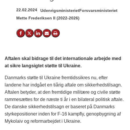
22.02.2024
Udenrigsministeriet
Forsvarsministeriet
Mette Frederiksen II (2022-2026)
Del på Facebook
Del på X (Twitter)
Del på LinkedIn
Send email
Print
Aftalen skal bidrage til det internationale arbejde med
at sikre langsigtet støtte til Ukraine.
Danmarks støtte til Ukraine fremtidssikres nu, efter
landene har indgået en tiårig aftale om sikkerhedstilsagn.
Aftalen betyder, at den fremtidige militære og civile støtte
rammesættes for de næste ti år i en bilateral politisk aftale.
De danske sikkerhedstilsagn er baseret på Danmarks
styrkepositioner inden for F-16 kampfly, genopbygning af
Mykolaiv og reformarbejdet i Ukraine.