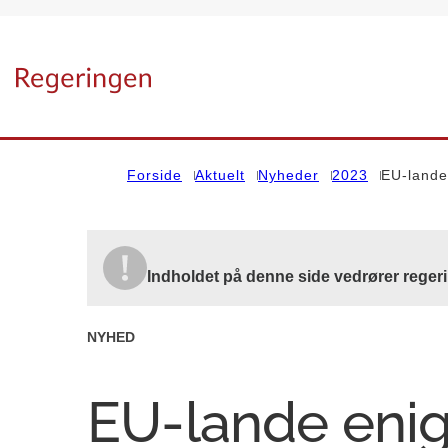
Gå til forsiden
Forside
Aktuelt
Nyheder
2023
EU-lande
Indholdet på denne side vedrører regeri
NYHED
EU-lande eni