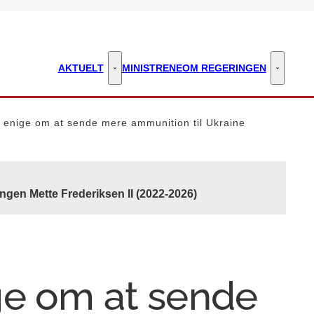
AKTUELT
MINISTRENE
OM REGERINGEN
Aktuelt - Flere links
Om regeri
 enige om at sende mere ammunition til Ukraine
ngen Mette Frederiksen II (2022-2026)
ge om at sende