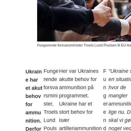
Fungerende forsvarsminister Troels Lund Poulsen til EU-fo
Funge
Her var Ukraines
F
”Ukraine s
Ukrain
rende
akutte behov for
u
en situati
e har
forsva
ammunition på
n
hvor de
et akut
rsmini
programmet.
g
mangler
behov
ster,
Ukraine har et
er
ammuniti
for
Troels
stort behov for
e
lige nu. D
ammu
Lund
især
n
skal vi gø
nition.
Pouls
artilleriammunition
d
noget ved
Derfor