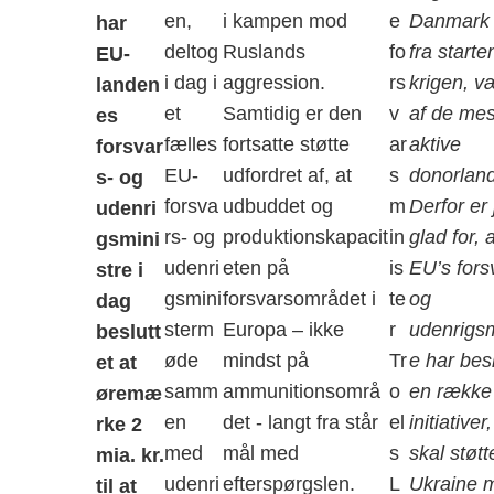
en,
i kampen mod
e
Danmark 
har
deltog
Ruslands
fo
fra starte
EU-
i dag i
aggression.
rs
krigen, v
landen
et
Samtidig er den
v
af de mes
es
fælles
fortsatte støtte
ar
aktive
forsvar
EU-
udfordret af, at
s
donorlan
s- og
forsva
udbuddet og
m
Derfor er 
udenri
rs- og
produktionskapacit
in
glad for, a
gsmini
udenri
eten på
is
EU’s fors
stre i
gsmini
forsvarsområdet i
te
og
dag
sterm
Europa – ikke
r
udenrigsm
beslutt
øde
mindst på
Tr
e har besl
et at
samm
ammunitionsområ
o
en række
øremæ
en
det - langt fra står
el
initiativer
rke 2
med
mål med
s
skal støtt
mia. kr.
udenri
efterspørgslen.
L
Ukraine 
til at