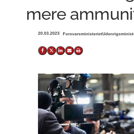
mere ammuniti
20.03.2023
Forsvarsministeriet
Udenrigsministe
Del på Facebook
Del på X (Twitter)
Del på LinkedIn
Send email
Print