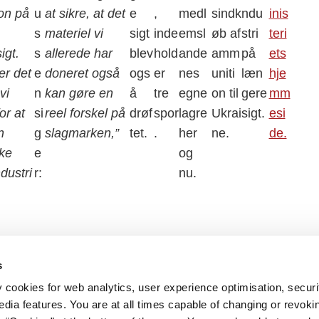
on på
u
at sikre, at det
e
,
medl
sindk
ndu
inis
s
materiel vi
sigt
inde
emsl
øb af
stri
teri
igt.
s
allerede har
blev
hold
ande
amm
på
ets
er det
e
doneret også
ogs
er
nes
uniti
læn
hje
vi
n
kan gøre en
å
tre
egne
on til
gere
mm
or at
si
reel forskel på
drøf
spor
lagre
Ukrai
sigt.
esi
n
g
slagmarken,”
tet.
.
her
ne.
de.
ke
e
og
dustri
r:
nu.
s
y cookies for web analytics, user experience optimisation, securi
edia features. You are at all times capable of changing or revoki