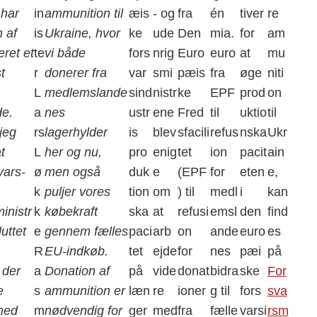
har
in
ammunition til
æis
- og
fra
én
tiver
re
n af
is
Ukraine, hvor
ke
ude
Den
mia.
for
am
æret et
te
vi både
fors
nrig
Euro
euro
at
mu
t
r
donerer fra
var
smi
pæis
fra
øge
niti
L
medlemslande
sind
nistr
ke
EPF
prod
on
de.
a
nes
ustr
ene
Fred
til
uktio
til
jeg
rs
lagerhylder
is
blev
sfacili
refus
nska
Ukr
t
L
her og nu,
pro
enig
tet
ion
pacit
ain
vars-
ø
men også
duk
e
(EPF
for
eten
e,
k
puljer vores
tion
om
) til
medl
i
kan
inistr
k
købekraft
ska
at
refusi
emsl
den
find
uttet
e
gennem fælles
paci
arb
on
ande
euro
es
R
EU-indkøb.
tet
ejde
for
nes
pæi
på
, der
a
Donation af
på
vide
donat
bidra
ske
For
e
s
ammunition er
læn
re
ioner
g til
fors
sva
med
m
nødvendig for
ger
med
fra
fælle
varsi
rsm