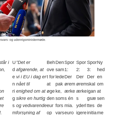
rsvars- og udenrigsministermøde.
tår i
U
”Det er
Beh
Den
Spor
Spor
Spor
Ny
on,
d
afgørende, at
ove
sam
1:
2:
3:
hed
e
vi i EU i dag er
t for
lede
Der
Der
Der
en
n
nået til
at
pak
ørem
ørem
skal
om
on
ri
enighed om at
øge
ke,
ærke
ærke
igan
at
et
g
sikre en hurtig
den
som
s én
s
gsæ
sen
re
s
og vedvarende
eur
fors
mia.
yderl
ttes
de
.
m
forsyning af
op
vars
euro
igere
initia
me