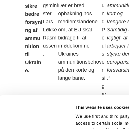
gsmini
Der er bred
u
ammuniti
sikre
ster
opbakning hos
n
kort og
bedre
Lars
medlemslandene
d
længere s
forsyni
Løkke
om, at EU skal
P
Samtidig 
ng af
Rasm
bidrage til at
o
vigtigt, at 
ammu
ussen
imødekomme
ul
arbejder f
nition
.
Ukraines
s
styrke de
til
ammunitionsbehov
e
europæis
Ukrain
på den korte og
n
forsvarsin
e.
lange bane.
si
,”
g
er
:
This website uses cookie
We use first and third part
access to certain social m