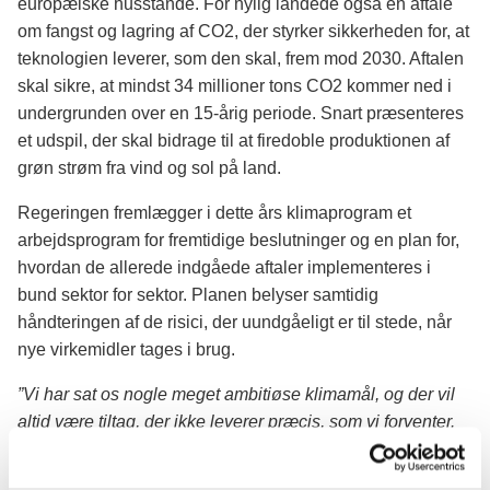
europæiske husstande. For nylig landede også en aftale
om fangst og lagring af CO2, der styrker sikkerheden for, at
teknologien leverer, som den skal, frem mod 2030. Aftalen
skal sikre, at mindst 34 millioner tons CO2 kommer ned i
undergrunden over en 15-årig periode. Snart præsenteres
et udspil, der skal bidrage til at firedoble produktionen af
grøn strøm fra vind og sol på land.
Regeringen fremlægger i dette års klimaprogram et
arbejdsprogram for fremtidige beslutninger og en plan for,
hvordan de allerede indgåede aftaler implementeres i
bund sektor for sektor. Planen belyser samtidig
håndteringen af de risici, der uundgåeligt er til stede, når
nye virkemidler tages i brug.
”Vi har sat os nogle meget ambitiøse klimamål, og der vil
altid være tiltag, der ikke leverer præcis, som vi forventer.
Derfor er jeg optaget af at få mål omdannet til konkret
politik, til lovforslag og til vilkår, der kan bane vej for, at