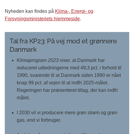
Nyheden kan findes på
Klima-, Energi- og
Forsyningsministeriets hjemmeside
.
Tal fra KP23: På vej mod et grønnere
Danmark
Klimaprogram 2023
viser, at Danmark har
reduceret udledningerne med 49,3 pct. i forhold til
1990, svarende til at Danmark siden 1990 er nået
knap 99 pct. af vejen til at indfri 2025-målet.
Regeringen har præsenteret tiltag, der kan indfri
målet.
I 2030 vil vi producere mere grøn strøm og grøn
gas, end vi forbruger.