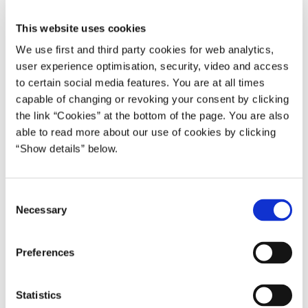
danskerne og vores erhvervsliv vælger grønt over sort.
Med klimaprogrammet viser vi, hvor langt vi er med at
This website uses cookies
realisere forskellige tiltag, og hvordan vi vil fjerne bump og
We use first and third party cookies for web analytics,
risici i hver sektor på vej mod 2030, så vi kommer sikkert i
user experience optimisation, security, video and access
mål,”
siger Lars Aagaard.
to certain social media features. You are at all times
capable of changing or revoking your consent by clicking
Flere veje mod målene
the link “Cookies” at the bottom of the page. You are also
Siden
Klimaprogram 2022
er der fremlagt strategier for
able to read more about our use of cookies by clicking
metanreducerende foder samt gylle- og
“Show details” below.
gødningshåndtering. Det er en styrkelse og konkretisering
af anskueliggørelsen. Dette års klimaprogram viser, at der
er tekniske reduktionspotentialer, som overstiger 2030-
C
mankoen. Der er altså flere veje til at nå klimamålene.
Necessary
o
Samtidig arbejder regeringen målrettet på at implementere
n
de aftalte initiativer.
s
Preferences
e
Hvilken vej, man vælger at fortsætte ad mod klimamålet, vil
n
ramme forskellige samfundsgrupper vidt forskelligt. I
t
Statistics
Klimaprogram 2023
vurderes konsekvenserne ved