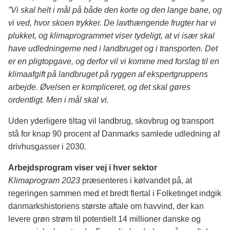
”Vi skal helt i mål på både den korte og den lange bane, og
vi ved, hvor skoen trykker. De lavthængende frugter har vi
plukket, og klimaprogrammet viser tydeligt, at vi især skal
have udledningerne ned i landbruget og i transporten. Det
er en pligtopgave, og derfor vil vi komme med forslag til en
klimaafgift på landbruget på ryggen af ekspertgruppens
arbejde. Øvelsen er kompliceret, og det skal gøres
ordentligt. Men i mål skal vi.
Uden yderligere tiltag vil landbrug, skovbrug og transport
stå for knap 90 procent af Danmarks samlede udledning af
drivhusgasser i 2030.
Arbejdsprogram viser vej i hver sektor
Klimaprogram 2023
præsenteres i kølvandet på, at
regeringen sammen med et bredt flertal i Folketinget indgik
danmarkshistoriens største aftale om havvind, der kan
levere grøn strøm til potentielt 14 millioner danske og