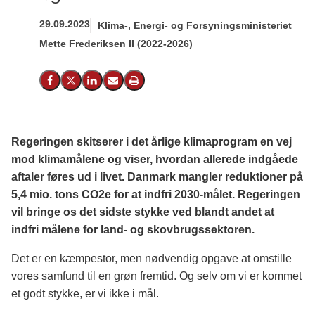
29.09.2023
Klima-, Energi- og Forsyningsministeriet
Mette Frederiksen II (2022-2026)
Del på Facebook
Del på X (Twitter)
Del på LinkedIn
Send email
Print
Regeringen skitserer i det årlige klimaprogram en vej
mod klimamålene og viser, hvordan allerede indgåede
aftaler føres ud i livet. Danmark mangler reduktioner på
5,4 mio. tons CO2e for at indfri 2030-målet. Regeringen
vil bringe os det sidste stykke ved blandt andet at
indfri målene for land- og skovbrugssektoren.
Det er en kæmpestor, men nødvendig opgave at omstille
vores samfund til en grøn fremtid. Og selv om vi er kommet
et godt stykke, er vi ikke i mål.