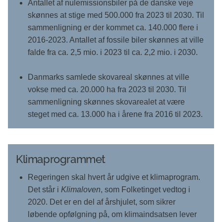
Antallet af nulemissionsbiler på de danske veje
skønnes at stige med 500.000 fra 2023 til 2030. Til
sammenligning er der kommet ca. 140.000 flere i
2016-2023. Antallet af fossile biler skønnes at ville
falde fra ca. 2,5 mio. i 2023 til ca. 2,2 mio. i 2030.
Danmarks samlede skovareal skønnes at ville
vokse med ca. 20.000 ha fra 2023 til 2030. Til
sammenligning skønnes skovarealet at være
steget med ca. 13.000 ha i årene fra 2016 til 2023.
Klimaprogrammet
Regeringen skal hvert år udgive et klimaprogram.
Det står i
Klimaloven
, som Folketinget vedtog i
2020. Det er en del af årshjulet, som sikrer
løbende opfølgning på, om klimaindsatsen lever