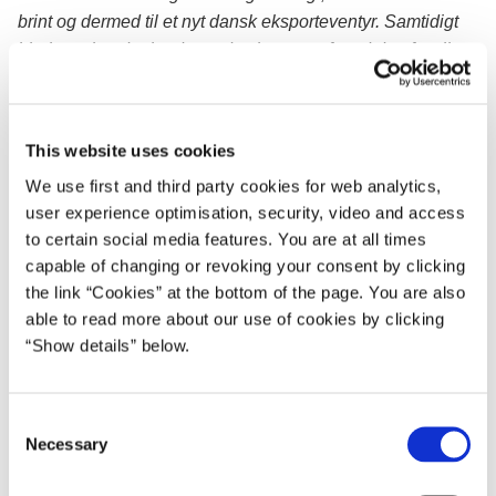
brint og dermed til et nyt dansk eksporteventyr. Samtidigt
hjælper vi andre lande med at komme af med den fossile
energi. Chancen for en global effekt af den danske indsats
stiger, når klima og forretning går hånd i hånd. Det er den
vej, regeringen forfølger,”
This website uses cookies
Milepæle for dansk brintproduktion
We use first and third party cookies for web analytics,
user experience optimisation, security, video and access
I PtX-aftalen fra 2022 var der enighed om, at Danmark skal
to certain social media features. You are at all times
sigte efter at bygge 4-6 GW elektrolysekapacitet i 2030.
capable of changing or revoking your consent by clicking
Udbuddet skal bidrage til at nå det mål. PtX-sektoren er i
the link “Cookies” at the bottom of the page. You are also
hastig udvikling, og udover PtX-udbuddet byder 2023 på
able to read more about our use of cookies by clicking
en række milepæle og tiltag, der skal understøtte
“Show details” below.
udviklingen af sektoren og fremme Danmarks erhvervs- og
eksportpotentiale.
C
Seneste skridt var indgåelse af en samarbejdsaftale med
Necessary
o
Tyskland om at muliggøre en landbaseret brintledning fra
n
Danmark til Tyskland. Derudover indkaldes de politiske