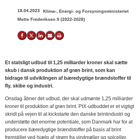
18.04.2023
Klima-, Energi- og Forsyningsministeriet
Mette Frederiksen II (2022-2026)
Del på Facebook
Del på X (Twitter)
Del på LinkedIn
Send email
Print
Et statsligt udbud til 1,25 milliarder kroner skal sætte
skub i dansk produktion af grøn brint, som kan
bidrage til udviklingen af bæredygtige brændstoffer til
fly, skibe og industri.
Onsdag åbner det udbud, der skal udmønte 1,25 milliarder
kroner til produktion af grøn brint. PtX-udbuddet er et vigtigt
skridt på vejen til at kickstarte den danske brintindustri og
understøtte det enorme potentiale, som Danmark har for at
producere bæredygtige brændstoffer på basis af brint
fremstillet ved hjælp af strøm fra vindmøller og solceller.