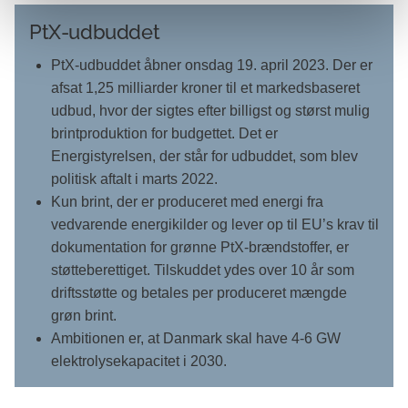
PtX-udbuddet
PtX-udbuddet åbner onsdag 19. april 2023. Der er
afsat 1,25 milliarder kroner til et markedsbaseret
udbud, hvor der sigtes efter billigst og størst mulig
brintproduktion for budgettet. Det er
Energistyrelsen, der står for udbuddet, som blev
politisk aftalt i marts 2022.
Kun brint, der er produceret med energi fra
vedvarende energikilder og lever op til EU’s krav til
dokumentation for grønne PtX-brændstoffer, er
støtteberettiget. Tilskuddet ydes over 10 år som
driftsstøtte og betales per produceret mængde
grøn brint.
Ambitionen er, at Danmark skal have 4-6 GW
elektrolysekapacitet i 2030.