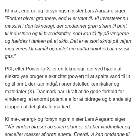
Klima-, energi- og forsyningsminister Lars Aagaard siger:
”Foråret bliver grønnere, end vi er vant til. Vi investerer nu
massivt i den teknologi, der omdanner grøn strøm til brint
til industrien og til brændstoffer, som kan få fly på vingerne
og hældes i tanken på et skib. Det er et stort skridt på vejen
mod vores klimamål og målet om uafhængighed af russisk
gas,”
PtX, eller Power-to-X, er en teknologi, der ved hjælp af
elektrolyse bruger elektricitet (power) til at spalte vand til ilt
og til brint, der kan indgå i brændstoffer, kemikalier og
materialer (X). Danmark har i kraft af de gode forhold for
vindenergi et enormt potentiale for at bidrage og blande sig
i toppen af det globale marked.
Klima-, energi- og forsyningsminister Lars Aagaard siger:
”Når vinden blæser og solen skinner, skaber vindmøller og
solceller masser af grøn energi. Energi, vi kan omdanne til