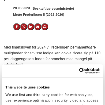
28.08.2023
Beskæftigelsesministeriet
Mette Frederiksen II (2022-2026)
Del på Facebook
Del på X (Twitter)
Del på LinkedIn
Send email
Print
Med finansloven for 2024 vil regeringen permanentgøre
muligheden for at visse ledige kan opkvalificere sig på 110
pct. dagpengesats inden for brancher med mangel på
arbejdskraft.
Muligheden for at få forhøjet dagpengesats, mens man
tager en erhvervsuddannelse inden for brancher med
mangel på arbejdskraft bliver gjort permanent. Det lægger
This website uses cookies
regeringen op til med finansloven for 2024.
We use first and third party cookies for web analytics,
user experience optimisation, security, video and access
På sit forslag til finanslov for 2024 prioriterer regeringen i