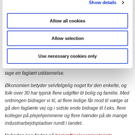
Show details
t
SOSU-området. Andre hyppige erhvervsuddannelser er
i
kontoruddannelse (9,4 pct.), industrioperatør (8,7 pct.) og
o
handelsuddannelse (8,7 pct.).
Allow all cookies
n
Beskæftigelsesminister Ane Halsboe-Jørgensen siger:
Allow selection
Vi skal have flere faglærte, så vi kan indfri vores ambitiøse
mål for vores velfærdssamfund og den grønne omstilling.
Use necessary cookies only
Derfor er det godt, at vi gør denne ordning permanent. Jeg
er overbevist om, at den vil bidrage til, at flere ledige vil
tage en faglært uddannelse.
Økonomien betyder selvfølgelig noget for den enkelte, og
folk over 30 har typisk flere udgifter til bolig og familie. Med
ordningen bidrager vi til, at flere ledige får mod til vælge at
gå den faglærte vej og i sidste ende bidrage til f.eks. flere
kolleger på plejehjemmene og flere hænder på de mange
industriarbejdspladser rundt i landet.