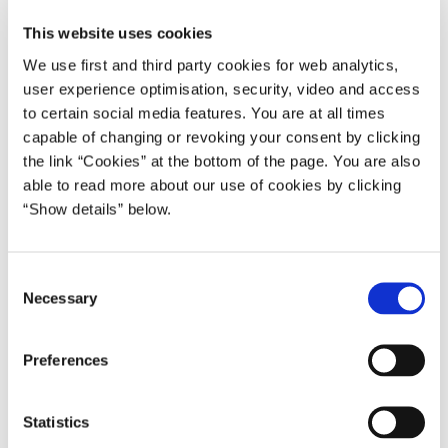
12.30.
This website uses cookies
Der vil være overdragelse i de berørte ministerier som
We use first and third party cookies for web analytics,
følger:
user experience optimisation, security, video and access
to certain social media features. You are at all times
Kl. 13.30 Social- og Boligministeriet
capable of changing or revoking your consent by clicking
the link “Cookies” at the bottom of the page. You are also
Afgående social- og boligminister Pernille Rosenkrantz-
able to read more about our use of cookies by clicking
Theil overdrager til social- og boligminister Sophie
“Show details” below.
Hæstorp Andersen
Kl. 13.45 Digitaliseringsministeriet
C
Afgående digitaliserings- og ligestillingsminister Marie
Necessary
o
Bjerre overdrager til minister for digitalisering Caroline
n
Stage Olsen og miljøminister og minister for ligestilling
s
Preferences
Magnus Heunicke
e
n
Kl. 14.00 Skatteministeriet
t
Statistics
S