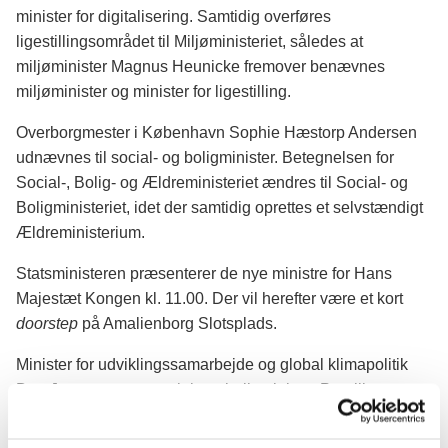
minister for digitalisering. Samtidig overføres
ligestillingsområdet til Miljøministeriet, således at
miljøminister Magnus Heunicke fremover benævnes
miljøminister og minister for ligestilling.
Overborgmester i København Sophie Hæstorp Andersen
udnævnes til social- og boligminister. Betegnelsen for
Social-, Bolig- og Ældreministeriet ændres til Social- og
Boligministeriet, idet der samtidig oprettes et selvstændigt
Ældreministerium.
Statsministeren præsenterer de nye ministre for Hans
Majestæt Kongen kl. 11.00. Der vil herefter være et kort
doorstep
på Amalienborg Slotsplads.
Minister for udviklingssamarbejde og global klimapolitik
Dan Jørgensen og social- og boligminister Pernille
Rosenkrantz-Theil udtræder samtidig af regeringen og
modtages i afskedsaudiens hos Hans Majestæt Kongen kl.