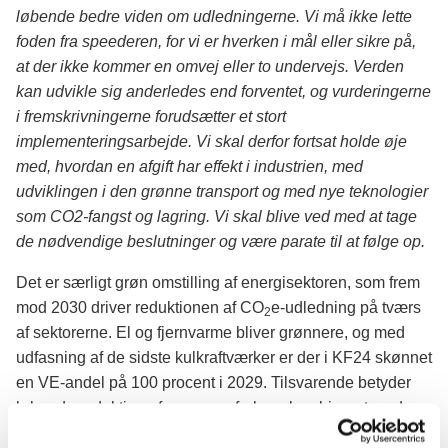
løbende bedre viden om udledningerne. Vi må ikke lette
foden fra speederen, for vi er hverken i mål eller sikre på,
at der ikke kommer en omvej eller to undervejs. Verden
kan udvikle sig anderledes end forventet, og vurderingerne
i fremskrivningerne forudsætter et stort
implementeringsarbejde. Vi skal derfor fortsat holde øje
med, hvordan en afgift har effekt i industrien, med
udviklingen i den grønne transport og med nye teknologier
som CO2-fangst og lagring. Vi skal blive ved med at tage
de nødvendige beslutninger og være parate til at følge op.
Det er særligt grøn omstilling af energisektoren, som frem
mod 2030 driver reduktionen af CO
e-udledning på tværs
2
af sektorerne. El og fjernvarme bliver grønnere, og med
udfasning af de sidste kulkraftværker er der i KF24 skønnet
en VE-andel på 100 procent i 2029. Tilsvarende betyder
løbende reduktion af vores gasforbrug kombineret med
øget biogasproduktion, at der med KF24 skønnes 100