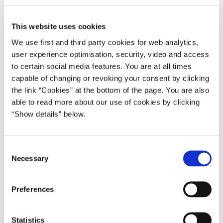
procent grøn gas fra 2029. Det understøtter
elektrificeringen af samfundet med elbiler og lastbiler,
This website uses cookies
varmepumper, og el-baserede løsninger i erhvervslivet.
We use first and third party cookies for web analytics,
Mankoreduktionen fra sidste år til i år skyldes blandt andet
user experience optimisation, security, video and access
en ny model til at beregne hvor meget CO
e, skovenes
2
to certain social media features. You are at all times
træer optager. Også ny viden om udledning fra
capable of changing or revoking your consent by clicking
lavbundsjorde har betydning. I transportsektoren sælges
the link “Cookies” at the bottom of the page. You are also
flere elbiler og ellastbiler end tidligere skønnet. Dertil
able to read more about our use of cookies by clicking
kommer, at Sverige har reduceret afgifterne, hvilket
“Show details” below.
betyder, at flere vælger at tanke i Sverige frem for
Danmark.
C
Der er dog også elementer, som øger mankoen, herunder
Necessary
o
blandt andet øgede udledninger fra affaldssektoren som
n
følge af en ny affaldsfremskrivning fra Miljøstyrelsen.
s
Preferences
Samtidig forventes flere udledninger fra forbrug af olie og
e
gas bl.a. som følge af høje elpriser, ligesom det såkaldte
n
t
NECCS-udbud målrettet bl.a. biogasbranchens CO2-
Statistics