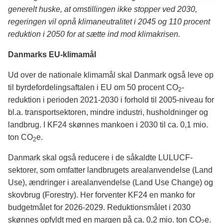
generelt huske, at omstillingen ikke stopper ved 2030,
regeringen vil opnå klimaneutralitet i 2045 og 110 procent
reduktion i 2050 for at sætte ind mod klimakrisen.
Danmarks EU-klimamål
Ud over de nationale klimamål skal Danmark også leve op
til byrdefordelingsaftalen i EU om 50 procent CO
-
2
reduktion i perioden 2021-2030 i forhold til 2005-niveau for
bl.a. transportsektoren, mindre industri, husholdninger og
landbrug. I KF24 skønnes mankoen i 2030 til ca. 0,1 mio.
ton CO
e.
2
Danmark skal også reducere i de såkaldte LULUCF-
sektorer, som omfatter landbrugets arealanvendelse (Land
Use), ændringer i arealanvendelse (Land Use Change) og
skovbrug (Forestry). Her forventer KF24 en manko for
budgetmålet for 2026-2029. Reduktionsmålet i 2030
skønnes opfyldt med en margen på ca. 0,2 mio. ton CO
e.
2