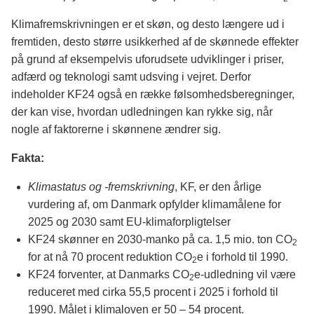
Klimafremskrivningen er et skøn, og desto længere ud i
fremtiden, desto større usikkerhed af de skønnede effekter
på grund af eksempelvis uforudsete udviklinger i priser,
adfærd og teknologi samt udsving i vejret. Derfor
indeholder KF24 også en række følsomhedsberegninger,
der kan vise, hvordan udledningen kan rykke sig, når
nogle af faktorerne i skønnene ændrer sig.
Fakta:
Klimastatus og -fremskrivning
, KF, er den årlige
vurdering af, om Danmark opfylder klimamålene for
2025 og 2030 samt EU-klimaforpligtelser
KF24 skønner en 2030-manko på ca. 1,5 mio. ton CO
2
for at nå 70 procent reduktion CO
e i forhold til 1990.
2
KF24 forventer, at Danmarks CO
e-udledning vil være
2
reduceret med cirka 55,5 procent i 2025 i forhold til
1990. Målet i klimaloven er 50 – 54 procent.