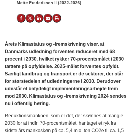
Mette Frederiksen II (2022-2026)
Del på Facebook
Del på X (Twitter)
Del på LinkedIn
Send email
Print
Årets Klimastatus og -fremskrivning viser, at
Danmarks udledning forventes reduceret med 68
procent i 2030, hvilket rykker 70-procentsmålet i 2030
tættere på opfyldelse. 2025-målet forventes opfyldt.
Særligt landbrug og transport er de sektorer, der står
for størstedelen af udledningerne i 2030. Derudover
udestår et betydeligt implementeringsarbejde frem
mod 2030. Klimastatus og -fremskrivning 2024 sendes
nu i offentlig høring.
Reduktionsmankoen, som er det, der skønnes at mangle i
2030 for at indfri 70-procentsmålet, har taget et ryk fra
sidste års mankoskøn på ca. 5,4 mio. ton CO2e til ca. 1,5