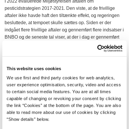
I 2022 evaluerede Miljøstyrelsen aftalen om
pesticidstrategien 2017-2021. Den viste, at de frivillige
aftaler ikke havde haft den tiltænkte effekt, og regeringen
besluttede, at tempoet skulle sættes op. Siden er der
indgået flere frivillige aftaler og gennemført flere indsatser i
BNBO og de seneste tal viser, at der i dag er gennemført
beskyttelsesindsatser i 19 procent af de BNBO, som skal
beskyttes. Tabel 1 viser kommunernes indberetning af
status for BNBO i hhv. 2022 og i 2024 per 14. maj.
This website uses cookies
Trods fremdriften er beskyttelsesindsatsen dog langt fra i
mål, idét over 2.500 BNBO mangler at blive beskyttet.
We use first and third party cookies for web analytics,
user experience optimisation, security, video and access
Kun Ærø Kommune har gennemført indsatser i alle de
to certain social media features. You are at all times
BNBO, hvor beskyttelse er vurderet nødvendig. Derimod
capable of changing or revoking your consent by clicking
har hele 12 kommuner hverken gennemført indsatser eller
the link “Cookies” at the bottom of the page. You are also
indberettet tilbudte aftaler for nogle af deres BNBO med
able to read more about our use of cookies by clicking
behov for beskyttelsesindsats.
“Show details” below.