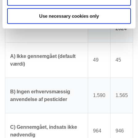
Statuskategori
14.
Use necessary cookies only
2022
maj
2024
A) Ikke gennemgået (default
49
45
værdi)
B) Ingen erhvervsmæssig
1.590
1.565
anvendelse af pesticider
C) Gennemgået, indsats ikke
964
946
nødvendig