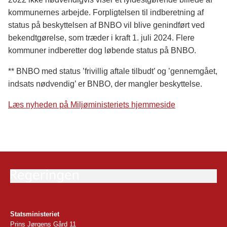
kommunernes arbejde. Forpligtelsen til indberetning af
status på beskyttelsen af BNBO vil blive genindført ved
bekendtgørelse, som træder i kraft 1. juli 2024. Flere
kommuner indberetter dog løbende status på BNBO.
** BNBO med status ’frivillig aftale tilbudt’ og ’gennemgået,
indsats nødvendig’ er BNBO, der mangler beskyttelse.
Læs nyheden på Miljøministeriets hjemmeside
Statsministeriet
Prins Jørgens Gård 11