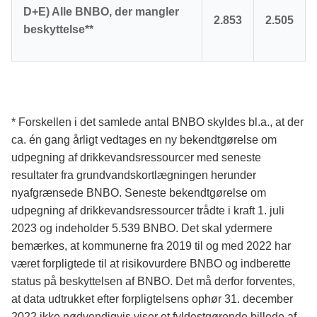
D+E) Alle BNBO, der mangler
2.853
2.505
beskyttelse**
* Forskellen i det samlede antal BNBO skyldes bl.a., at der
ca. én gang årligt vedtages en ny bekendtgørelse om
udpegning af drikkevandsressourcer med seneste
resultater fra grundvandskortlægningen herunder
nyafgrænsede BNBO. Seneste bekendtgørelse om
udpegning af drikkevandsressourcer trådte i kraft 1. juli
2023 og indeholder 5.539 BNBO. Det skal ydermere
bemærkes, at kommunerne fra 2019 til og med 2022 har
været forpligtede til at risikovurdere BNBO og indberette
status på beskyttelsen af BNBO. Det må derfor forventes,
at data udtrukket efter forpligtelsens ophør 31. december
2022 ikke nødvendigvis viser et fyldestgørende billede af