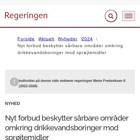
Fold søgefelt ud
Menu
Gå til forsiden
Forside
Aktuelt
Nyheder
2024
Nyt forbud beskytter sårbare områder omkring
drikkevandsboringer mod sprøjtemidler
Indholdet på denne side vedrører regeringen Mette Frederiksen II
(2022-2026)
NYHED
Nyt forbud beskytter sårbare områder
omkring drikkevandsboringer mod
sprøjtemidler