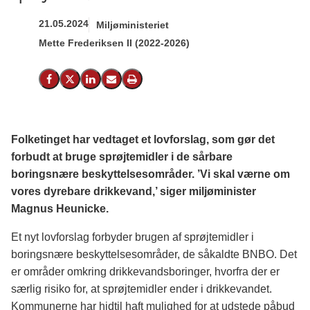
21.05.2024
Miljøministeriet
Mette Frederiksen II (2022-2026)
Del på Facebook
Del på X (Twitter)
Del på LinkedIn
Send email
Print
Folketinget har vedtaget et lovforslag, som gør det
forbudt at bruge sprøjtemidler i de sårbare
boringsnære beskyttelsesområder. ’Vi skal værne om
vores dyrebare drikkevand,’ siger miljøminister
Magnus Heunicke.
Et nyt lovforslag forbyder brugen af sprøjtemidler i
boringsnære beskyttelsesområder, de såkaldte BNBO. Det
er områder omkring drikkevandsboringer, hvorfra der er
særlig risiko for, at sprøjtemidler ender i drikkevandet.
Kommunerne har hidtil haft mulighed for at udstede påbud