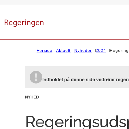
Gå til forsiden
Forside
Aktuelt
Nyheder
2024
Regerings
Indholdet på denne side vedrører regeri
NYHED
Regeringsudsp