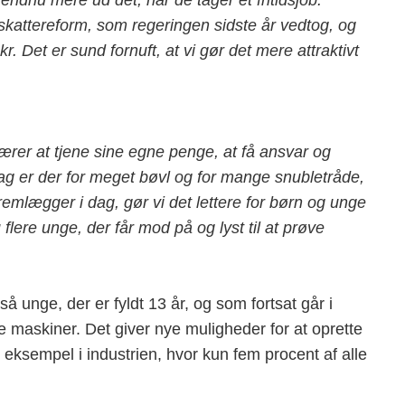
endnu mere ud det, når de tager et fritidsjob.
skattereform, som regeringen sidste år vedtog, og
 Det er sund fornuft, at vi gør det mere attraktivt
lærer at tjene sine egne penge, at få ansvar og
 dag er der for meget bøvl og for mange snubletråde,
fremlægger i dag, gør vi det lettere for børn og unge
u flere unge, der får mod på og lyst til at prøve
 unge, der er fyldt 13 år, og som fortsat går i
 maskiner. Det giver nye muligheder for at oprette
for eksempel i industrien, hvor kun fem procent af alle