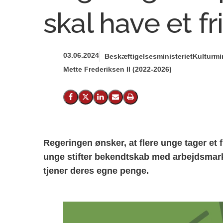
skal have et fr
03.06.2024
Beskæftigelsesministeriet
Kulturmin
Mette Frederiksen II (2022-2026)
Del på Facebook
Del på X (Twitter)
Del på LinkedIn
Send email
Print
Regeringen ønsker, at flere unge tager et fri
unge stifter bekendtskab med arbejdsmark
tjener deres egne penge.