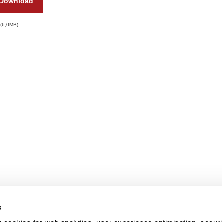
Download
6,0MB
s