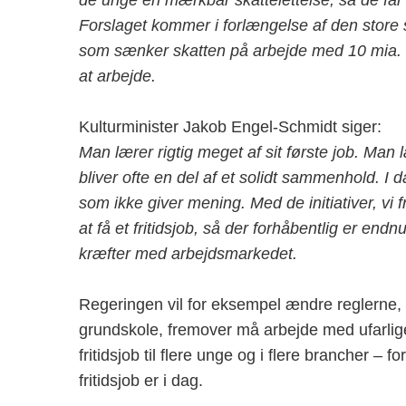
de unge en mærkbar skattelettelse, så de får 
Forslaget kommer i forlængelse af den store 
som sænker skatten på arbejde med 10 mia. kr.
at arbejde.
Kulturminister Jakob Engel-Schmidt siger:
Man lærer rigtig meget af sit første job. Man 
bliver ofte en del af et solidt sammenhold. I
som ikke giver mening. Med de initiativer, vi 
at få et fritidsjob, så der forhåbentlig er endn
kræfter med arbejdsmarkedet.
Regeringen vil for eksempel ændre reglerne, så
grundskole, fremover må arbejde med ufarlige
fritidsjob til flere unge og i flere brancher – 
fritidsjob er i dag.