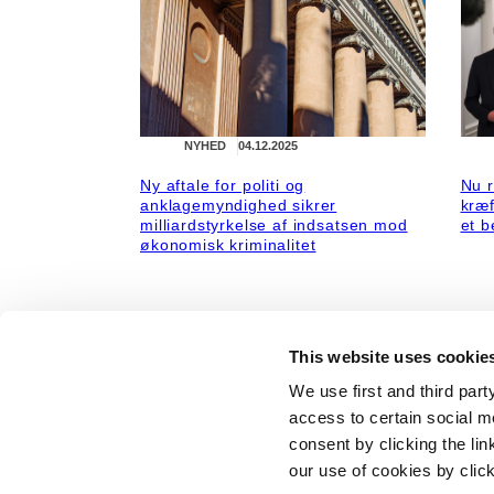
NYHED
04.12.2025
Ny aftale for politi og
Nu r
anklagemyndighed sikrer
kræf
milliardstyrkelse af indsatsen mod
et b
økonomisk kriminalitet
This website uses cookie
We use first and third part
access to certain social m
consent by clicking the li
our use of cookies by clic
TALE
01.10.2025