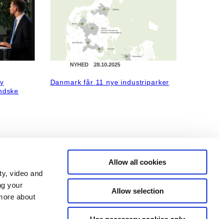
NYHED
28.10.2025
ny
Danmark får 11 nye industriparker
indske
Allow all cookies
ty, video and
ng your
Allow selection
 more about
NYHED
12.09.2025