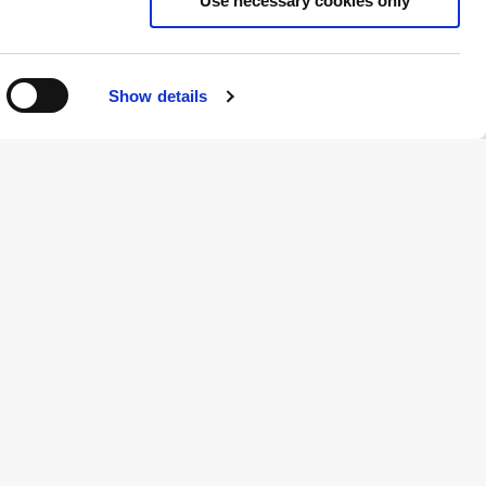
Use necessary cookies only
d:
Forsvarsforligskredsen enige om
råde over
historisk investering i jordbaserede
onsvåben
luft- og missilforsvarssystemer
Show details
NYHED
30.06.2025
on der
Ny overenskomstordning for
 juli 2025
udenlandsk arbejdskraft