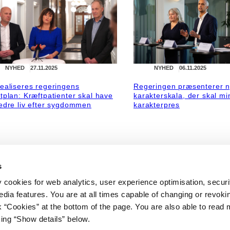
NYHED
27.11.2025
NYHED
06.11.2025
ealiseres regeringens
Regeringen præsenterer 
tplan: Kræftpatienter skal have
karakterskala, der skal m
edre liv efter sygdommen
karakterpres
s
y cookies for web analytics, user experience optimisation, securi
edia features. You are at all times capable of changing or revoki
nk “Cookies” at the bottom of the page. You are also able to read
king “Show details” below.
NYHED
23.09.2025
NYHED
17.09.2025