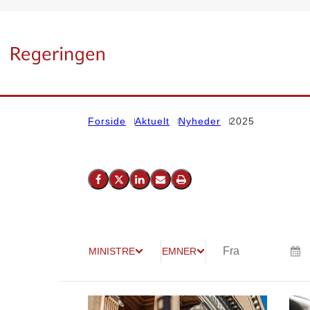
Gå til forsiden
Forside
Aktuelt
Nyheder
2025
Del på Facebook
Del på X (Twitter)
Del på LinkedIn
Send email
Print
MINISTRE
EMNER