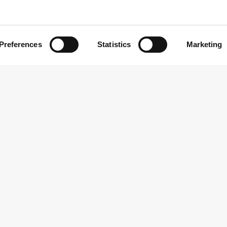
inger i regeringen
Regeringen melder klart u
Danmark skal i fremtiden 
længererækkende præcisi
Preferences
Statistics
Marketing
NYHED
19.08.2025
PRESSEMØDE
03.07.2025
ringen fjerner bøvl og
Pressemøde med Costa, v
aukrati for landets foreninger
Leyen og Zelenskyy den 3.