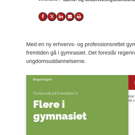
Del på Facebook
Del på X (Twitter)
Del på LinkedIn
Send email
Print
Med en ny erhvervs- og professionsrettet gym
fremtiden gå i gymnasiet. Det foreslår regerin
ungdomsuddannelserne.
PDF
08.1