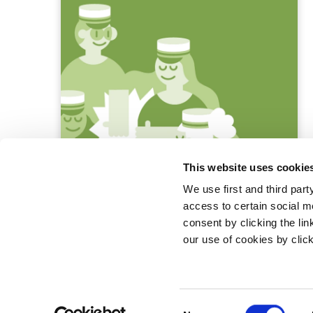
This website uses cookie
We use first and third part
access to certain social m
consent by clicking the li
our use of cookies by clic
Statsminister
Prins Jørgen
1218 Københ
C
E-mail:
stm@