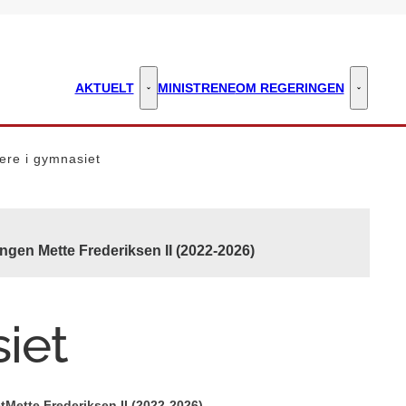
AKTUELT
MINISTRENE
OM REGERINGEN
Aktuelt - Flere links
Om regeri
ere i gymnasiet
ngen Mette Frederiksen II (2022-2026)
iet
t
Mette Frederiksen II (2022-2026)