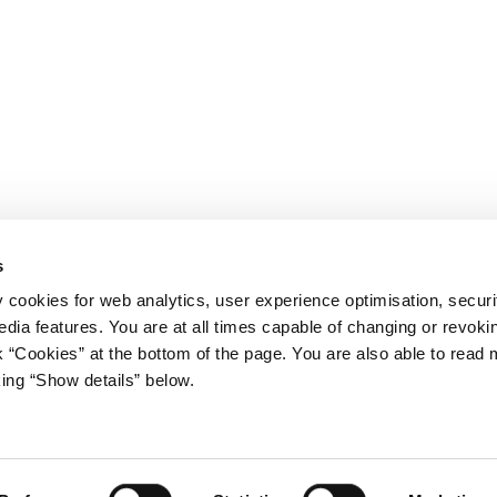
s
y cookies for web analytics, user experience optimisation, securi
edia features. You are at all times capable of changing or revoki
nk “Cookies” at the bottom of the page. You are also able to read
king “Show details” below.
iet
Regeringen på X
s Gård 11
avn K
stm.dk