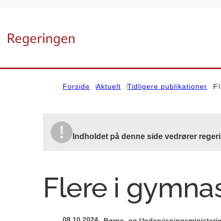
Gå til forsiden
Forside
Aktuelt
Tidligere publikationer
Fl
Indholdet på denne side vedrører regeri
Flere i gymnas
08.10.2024
Børne- og Undervisningsministerie